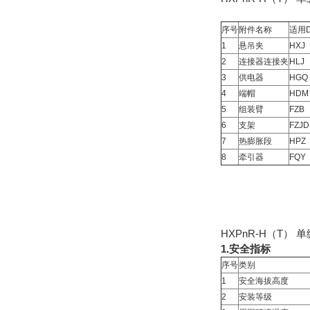
序号
附件名称
适用
1
悬吊夹
HXJ
2
连接器连接夹
HLJ
3
供电器
HGQ
4
端帽
HDM
5
组装臂
FZB
6
支架
FZJD
7
热膨胀段
HPZ
8
牵引器
FQY
HXPnR-H（T）
1.安全指标
序号
类别
1
安全海拔高度
2
安装等级