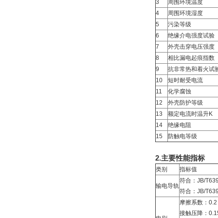
3
周围环境温度
4
周围环境湿度
5
污染等级
6
绝缘介电强度试验
7
外壳击穿电压强度
8
相比漏电起痕指数
9
抗非常热和着火试
10
短时耐受电流
11
化学腐蚀
12
外壳防护等级
13
额定电流时温升K
14
绝缘电阻
15
防触电等级
2.主要性能指标
类别
指标值
符合：JB/T6
输电导轨
符合：JB/T6
摩擦系数：0.
接触压降：0.15