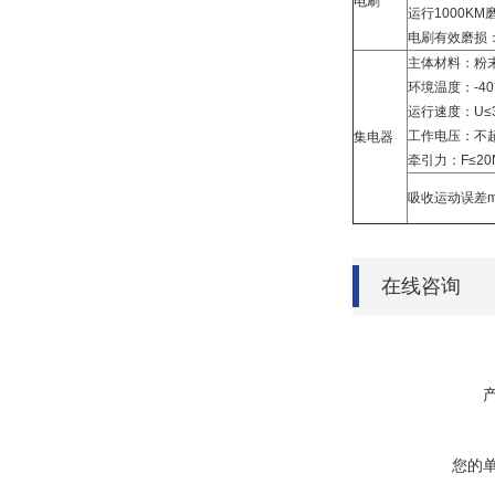
电刷
运行1000KM
电刷有效磨损：
主体材料：粉
环境温度：-40
运行速度：U≤36
工作电压：不超
集电器
牵引力：F≤20
吸收运动误差
在线咨询
您的