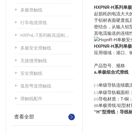
HXPNR-H系列单
多极滑触线
起损耗的电流大大
于铝材表面硬度低
行车电缆滑线
密结合，从输入铝
其电流输送的连续
HXPnL-T系列耐高温刚体滑触线
HXPNR-H系列单
多极安全滑触线
应用领域：港口、
无接缝滑触线
产品型号、规格
a.单极组合式滑线
安全滑触线
㈠单级导轨连续载流量：250A 
弧形弯道滑触线
㈡单级导轨截面积：
滑触线配件
㈢导电材质：T-铜
㈣单极滑线:铝型材
“H”型滑线：导线
查看全部