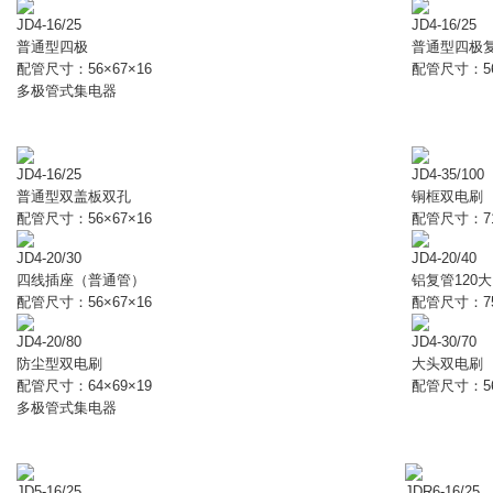
JD4-16/25
JD4-16/25
普通型四极
普通型四极
配管尺寸：56×67×16
配管尺寸：56
多极管式集电器
JD4-16/25
JD4-35/100
普通型双盖板双孔
铜框双电刷
配管尺寸：56×67×16
配管尺寸：71
JD4-20/30
JD4-20/40
四线插座（普通管）
铝复管120
配管尺寸：56×67×16
配管尺寸：75
JD4-20/80
JD4-30/70
防尘型双电刷
大头双电刷
配管尺寸：64×69×19
配管尺寸：56
多极管式集电器
JD5-16/25
JDR6-16/25