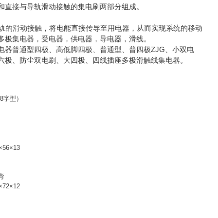
力装置和直接与导轨滑动接触的集电刷两部分组成。
轨的滑动接触，将电能直接传导至用电器，从而实现系统的移动
多极集电器，受电器，供电器，导电器，滑线。
电器普通型四极、高低脚四极、普通型、普四极ZJG、小双电
六极、防尘双电刷、大四极、四线插座多极滑触线集电器。
（8字型）
56×13
弯
72×12