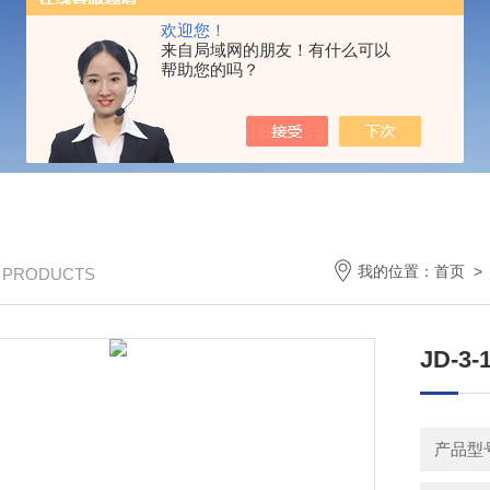
欢迎您！
来自局域网的朋友！有什么可以
帮助您的吗？
我的位置：
首页
/ PRODUCTS
JD-3
产品型