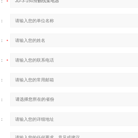
：
：
：
：
：
：
：