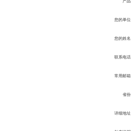
产品
您的单位
您的姓名
联系电话
常用邮箱
省份
详细地址