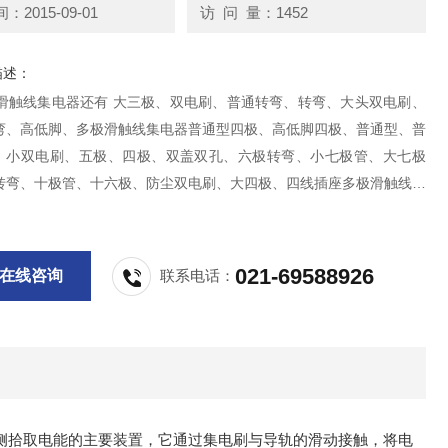
2015-09-01
访 问 量：1452
描述：
150滑触线集电器还有 大三极、双电刷、普通转弯、转弯、大头双电刷、
弯、高低脚、多极滑触线集电器普通型四极、高低脚四极、普通型、普
G、小双电刷、五极、四极、双盖双孔、六极转弯、小七极管、大七极
转弯、十极管、十六极、防尘双电刷、大四极、四线插座多极滑触线集
021-69588926
在线咨询
联系电话：
电侧拾取电能的主要装置，它通过集电刷与导轨的滑动接触，将电