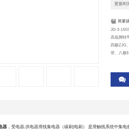
更新时间：
简要
JD-3-
高低脚转
四极ZJ
管、八极
电器。
集电器
，受电器,供电器滑线集电器（碳刷|电刷） 是滑触线系统中集