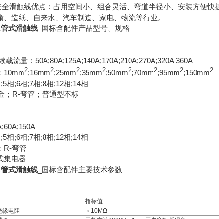
系列安全滑触线优点：占用空间小、组合灵活、弯道半径小、安装方便快
输、造纸、自来水、汽车制造、家电、物流等行业。
50A管式滑触线
_国标含配件
产品型号、规格
量：50A;80A;125A;140A;170A;210A;270A;320A;360A
2
2
2
2
2
2
2
2
10mm
;16mm
;25mm
;35mm
;50mm
;70mm
;95mm
;150mm
5相;6相;7相;8相;12相;14相
合金；R-弯管；普通型不标
0A;150A
5相;6相;7相;8相;12相;14相
；R-弯管
式集电器
50A管式滑触线
_国标含配件
主要技术参数
指标值
绝缘电阻
＞10MΩ