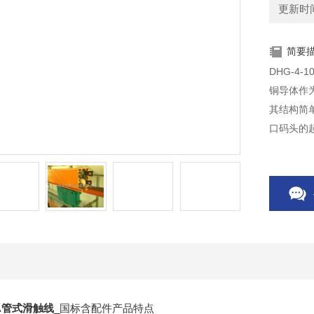
更新时间：
简要
DHG-4
铜导体作
其结构简
口码头的
它移动的
50A管式滑触线
_国标含配件
产品特点