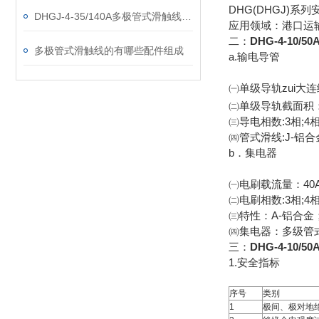
DHG(DHGJ)
DHGJ-4-35/140A多极管式滑触线厂家
应用领域：港口运
二：
DHG-4-10/
多极管式滑触线的有哪些配件组成
a.输电导管
㈠单级导轨zui大连续载流
㈡单级导轨截面积：
㈢导电相数:3相;4相;
㈣管式滑线:J-铝
b．集电器
㈠电刷载流量：40A;6
㈡电刷相数:3相;4相;
㈢特性：A-铝合金
㈣集电器：多级管
三：
DHG-4-10/
1.安全指标
序号
类别
1
极间、极对地