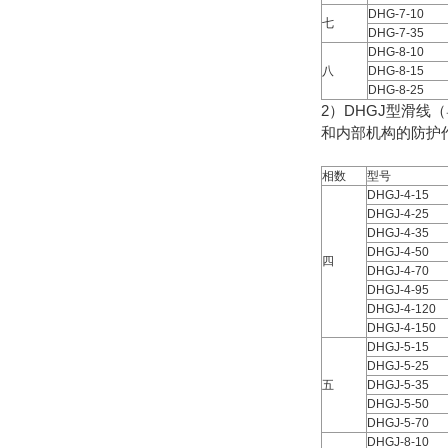
DHG-7-10
七
DHG-7-35
DHG-8-10
八
DHG-8-15
DHG-8-25
2）DHGJ型滑
和内部机构的防护
相数
型号
DHGJ-4-15
DHGJ-4-25
DHGJ-4-35
DHGJ-4-50
四
DHGJ-4-70
DHGJ-4-95
DHGJ-4-120
DHGJ-4-150
DHGJ-5-15
DHGJ-5-25
五
DHGJ-5-35
DHGJ-5-50
DHGJ-5-70
DHGJ-8-10