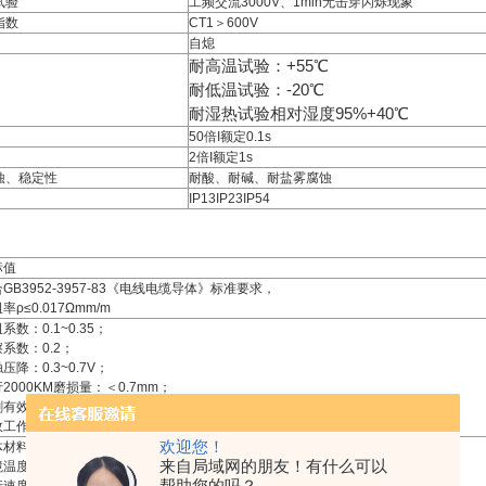
试验
工频交流3000V、1min无击穿闪烁现象
指数
CT1＞600V
自熄
耐高温试验：+55℃
耐低温试验：-20℃
耐湿热试验相对湿度95%+40℃
50倍I额定0.1s
2倍I额定1s
蚀、稳定性
耐酸、耐碱、耐盐雾腐蚀
IP13IP23IP54
标值
GB3952-3957-83《电线电缆导体》标准要求，
率ρ≤0.017Ωmm/m
系数：0.1~0.35；
系数：0.2；
压降：0.3~0.7V；
2000KM磨损量：＜0.7mm；
刷有效磨损：4~6mm；
工作压力：1.8~203N/cm
欢迎您！
体材料：粉末冶金（铜和石墨）
来自局域网的朋友！有什么可以
温度：-40℃~+105℃
帮助您的吗？