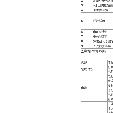
2
绝缘介电强度
3
相比漏电起痕
4
可燃性试验
5
环境试验
6
电动稳定性
7
电热稳定性
8
冲击耐化学腐
9
外壳防护等级
2.主要性能指标
类别
指
符合
输电导轨
电阻
电阻
摩擦
接触
电刷
运行
电
有效
主
环境