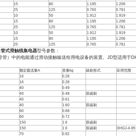
15
80
1.195
1.206
25
125
0.765
0.781
10
50
1.912
1.919
15
80
1.195
1.206
25
125
0.765
0.781
10
50
1.912
1.919
15
80
1.195
1.206
25
125
0.765
0.781
/50A管式滑触线集电器
型号参数：
管）中的电能通过滑动接触输送给用电设备的装置。JD型适用于DH
额定载流量A
质量kg
碳刷形式
应用范围
16
0.28
16
0.28
40
0.49
40
0.48
双碳刷
40
0.61
40
1.60
双碳刷
60
0.68
60
0.72
150
1.6
双碳刷
150
1.6
双碳刷
DHGJ-4-95
70
0.92