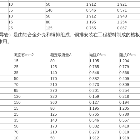
10
50
1.912
1.921
35
140
0.546
0.571
10
50
1.912
1.948
15
80
1.195
1.254
25
125
0.765
0.867
线（导管）是由铝合金外壳和铜排组成。铜排安装在工程塑料制成的槽
作用。
截面积mm2
额定载流量A
电阻Ω/km
阻抗Ω/km
15
80
1.195
1.204
25
125
0.765
0.779
35
140
0.546
0.566
50
170
0.382
0.409
70
210
0.273
0.309
95
270
0.201
0.254
120
320
0.159
0.218
150
360
0.127
0.194
15
80
1.195
1.205
25
125
0.765
0.780
35
140
0.546
0.567
50
170
0.382
0.410
70
210
0.273
0.310
10
50
1.912
1.919