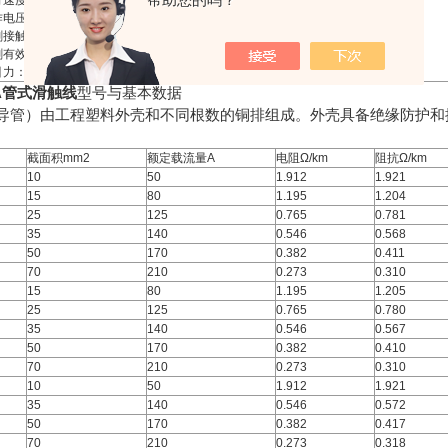
速度：U≤120m/min
电压：不超过交流电660V或直流1000V
接触压降：0.3~0.7V
刷有效磨损量：4~6mm
力：F＜80N；
50A管式滑触线
型号与基本数据
线（导管）由工程塑料外壳和不同根数的铜排组成。外壳具备绝缘防护
截面积mm2
额定载流量A
电阻Ω/km
阻抗Ω/km
10
50
1.912
1.921
15
80
1.195
1.204
25
125
0.765
0.781
35
140
0.546
0.568
50
170
0.382
0.411
70
210
0.273
0.310
15
80
1.195
1.205
25
125
0.765
0.780
35
140
0.546
0.567
50
170
0.382
0.410
70
210
0.273
0.310
10
50
1.912
1.921
35
140
0.546
0.572
50
170
0.382
0.417
70
210
0.273
0.318