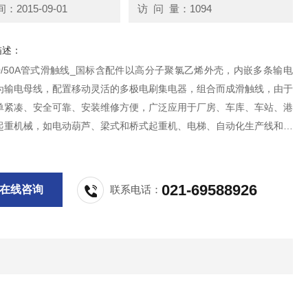
2015-09-01
访 问 量：1094
描述：
-10/50A管式滑触线_国标含配件以高分子聚氯乙烯外壳，内嵌多条输电
为输电母线，配置移动灵活的多极电刷集电器，组合而成滑触线，由于
单紧凑、安全可靠、安装维修方便，广泛应用于厂房、车库、车站、港
起重机械，如电动葫芦、梁式和桥式起重机、电梯、自动化生产线和其
用电设备。
021-69588926
在线咨询
联系电话：