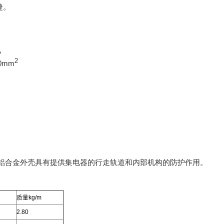
捷。
A
2
50mm
铝合金外壳具有提供集电器的行走轨道和内部机构的防护作用。
质量kg/m
2.80