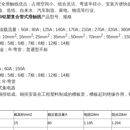
系列安全滑触线优点：占用空间小、组合灵活、弯道半径小、安装方便快
输、造纸、自来水、汽车制造、家电、物流等行业。
0/230铝塑复合管式滑触线
产品型号、规格
0A ; 80A ; 125A ; 140A ; 170A ; 210A ; 270A ; 320A ; 360
2
2
2
2
2
2
2
10mm
; 16mm
; 25mm
; 35mm
; 50mm
; 70mm
; 95mm
; 1
; 5相 ; 6相 ; 7相 ; 8相 ; 12相 ; 14相
合金；R-弯管；普通型不标
60A ; 150A
; 5相 ; 6相 ; 7相 ; 8相 ; 12相 ; 14相
；R-弯管
式集电器
铜排组成。铜排安装在工程塑料制成的槽板里，槽板起到绝缘作用，
截面积mm2
额定载流量A
电阻Ω/km
阻抗Ω/km
15
80
1.195
1.204