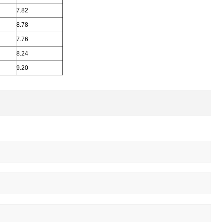
7.82
8.78
7.76
8.24
9.20