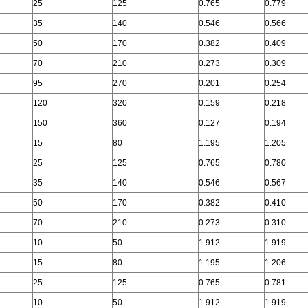
25
125
0.765
0.779
35
140
0.546
0.566
50
170
0.382
0.409
70
210
0.273
0.309
95
270
0.201
0.254
120
320
0.159
0.218
150
360
0.127
0.194
15
80
1.195
1.205
25
125
0.765
0.780
35
140
0.546
0.567
50
170
0.382
0.410
70
210
0.273
0.310
10
50
1.912
1.919
15
80
1.195
1.206
25
125
0.765
0.781
10
50
1.912
1.919