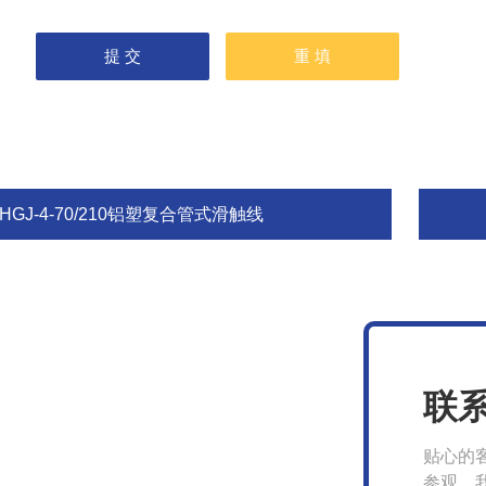
HGJ-4-70/210铝塑复合管式滑触线
联
贴心的
参观，