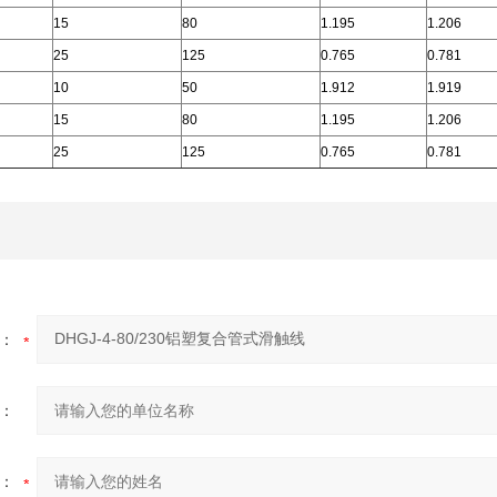
15
80
1.195
1.206
25
125
0.765
0.781
10
50
1.912
1.919
15
80
1.195
1.206
25
125
0.765
0.781
：
：
：