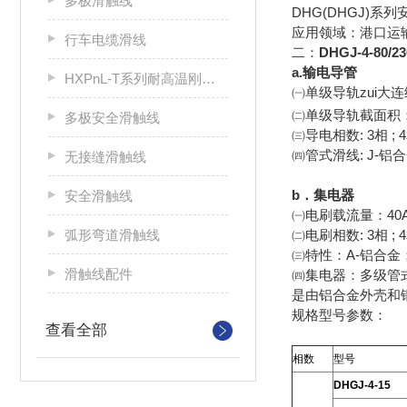
多极滑触线
DHG(DHGJ)
应用领域：港口运
行车电缆滑线
二：
DHGJ-4-8
a.输电导管
HXPnL-T系列耐高温刚体滑触线
㈠单级导轨zui大连续载流量：5
㈡单级导轨截面积：
多极安全滑触线
㈢导电相数: 3相 ; 4相 
㈣管式滑线: J-铝
无接缝滑触线
b．集电器
安全滑触线
㈠电刷载流量：40A ; 
弧形弯道滑触线
㈡电刷相数: 3相 ; 4相 
㈢特性：A-铝合金
滑触线配件
㈣集电器：多级管
是由铝合金外壳和
规格型号参数：
查看全部
相数
型号
DHGJ-4-15