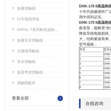
DHK-170 II高温
多极滑触线
十年代就被国外广
用中得到证实。
行车电缆滑线
DHK-170 II高温
曲变形，能耐受*的
HXPnL-T系列耐高温刚体滑触线
降低导线电能损耗
大，结构紧凑简单
多极安全滑触线
型号规格：
序号
型号
无接缝滑触线
1
DHK-
2
DHK-
安全滑触线
3
DHK-
4
DHK-
弧形弯道滑触线
5
DHK-
6
DHK-1
滑触线配件
7
DHK-2
8
DHK-3
查看全部
在线咨询