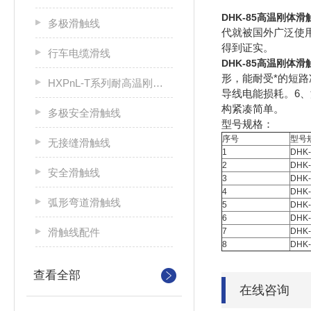
DHK-85高温刚体滑
多极滑触线
代就被国外广泛使
得到证实。
行车电缆滑线
DHK-85高温刚体滑
形，能耐受*的短路
HXPnL-T系列耐高温刚体滑触线
导线电能损耗。6
构紧凑简单。
多极安全滑触线
型号规格：
序号
型号
无接缝滑触线
1
DHK-
2
DHK-
安全滑触线
3
DHK-
4
DHK-
弧形弯道滑触线
5
DHK-
6
DHK-1
滑触线配件
7
DHK-2
8
DHK-3
查看全部
在线咨询