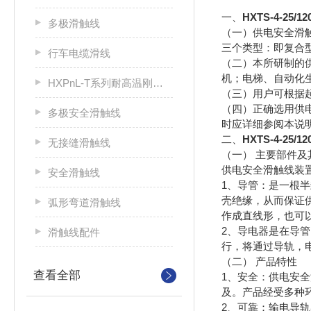
一、
HXTS-4-25
多极滑触线
（一）供电安全滑
三个类型：即复合
行车电缆滑线
（二）本所研制的
机；电梯、自动化
HXPnL-T系列耐高温刚体滑触线
（三）用户可根据
（四）正确选用供
多极安全滑触线
时应详细参阅本说
二、
HXTS-4-25
无接缝滑触线
（一） 主要部件及
供电安全滑触线装
安全滑触线
1、导管：是一根
壳绝缘，从而保证
弧形弯道滑触线
作成直线形，也可
2、导电器是在导
滑触线配件
行，将通过导轨，
（二） 产品特性
查看全部
1、安全：供电安全
及。产品经受多种
2、可靠：输电导