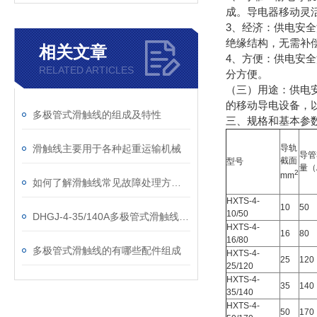
成。导电器移动灵
3、经济：供电安
绝缘结构，无需补
相关文章
4、方便：供电安
RELATED ARTICLES
分方便。
（三）用途：供电
的移动导电设备，
多极管式滑触线的组成及特性
三、
规格和基本参
滑触线主要用于各种起重运输机械
导轨
导管
截面
型号
量（
2
mm
如何了解滑触线常见故障处理方法：
HXTS-4-
10
50
10/50
DHGJ-4-35/140A多极管式滑触线厂家
HXTS-4-
16
80
16/80
多极管式滑触线的有哪些配件组成
HXTS-4-
25
120
25/120
HXTS-4-
35
140
35/140
HXTS-4-
50
170