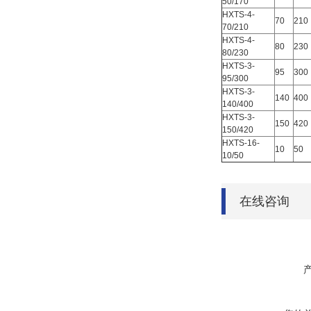
50/170
HXTS-4-
70
210
70/210
HXTS-4-
80
230
80/230
HXTS-3-
95
300
95/300
HXTS-3-
140
400
140/400
HXTS-3-
150
420
150/420
HXTS-16-
10
50
10/50
在线咨询