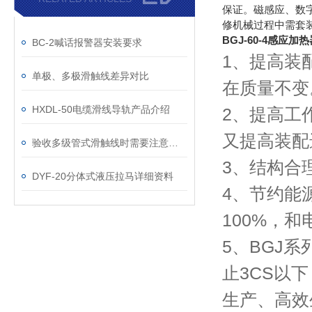
保证。磁感应、数
修机械过程中需套
BGJ-60-4
感应加热
BC-2喊话报警器安装要求
1、提高装
单极、多极滑触线差异对比
在质量不
HXDL-50电缆滑线导轨产品介绍
2、提高工
又提高装配
验收多级管式滑触线时需要注意哪些方面
3、结构合
DYF-20分体式液压拉马详细资料
4、节约能
100%，
5、BGJ
止3CS以下
生产、高效