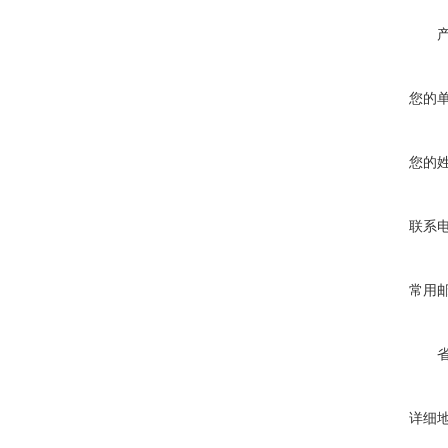
您的
您的
联系
常用
详细