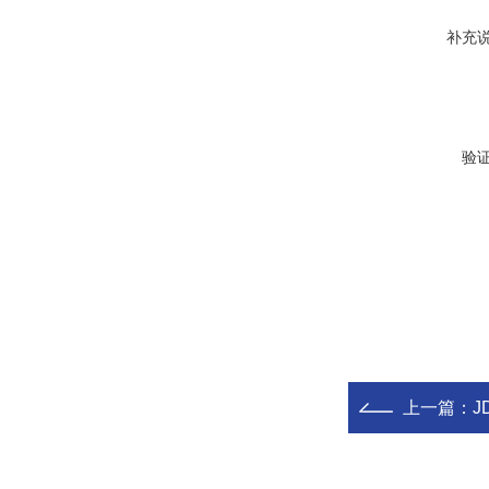
补充
验
上一篇：
J