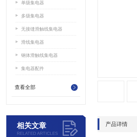
单级集电器
多级集电器
无接缝滑触线集电器
滑线集电器
钢体滑触线集电器
集电器配件
查看全部
产品详情
相关文章
RELATED ARTICLES