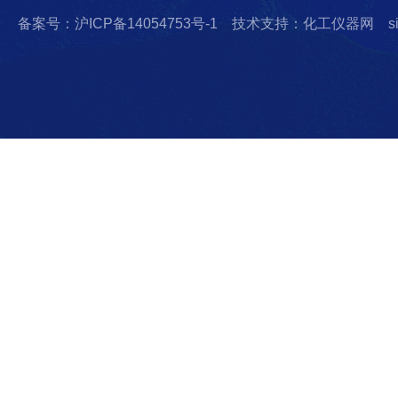
备案号：沪ICP备14054753号-1
技术支持：化工仪器网
s