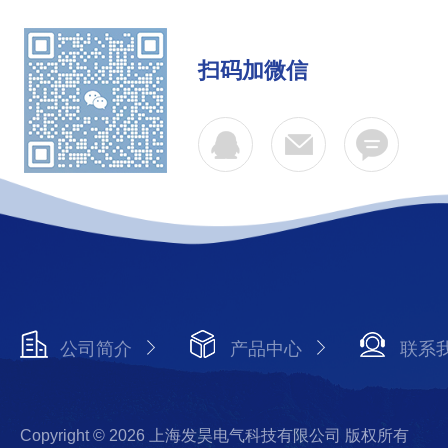
扫码加微信
公司简介
产品中心
联系
Copyright © 2026 上海发昊电气科技有限公司 版权所有