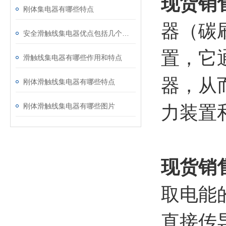
现货销售
刚体集电器有哪些特点
器（碳
安全滑触线集电器优点包括几个方面
置，它
滑触线集电器有哪些作用和特点
器，从
刚体滑触线集电器有哪些特点
刚体滑触线集电器有哪些图片
力装
现货销售
取电能
直接传