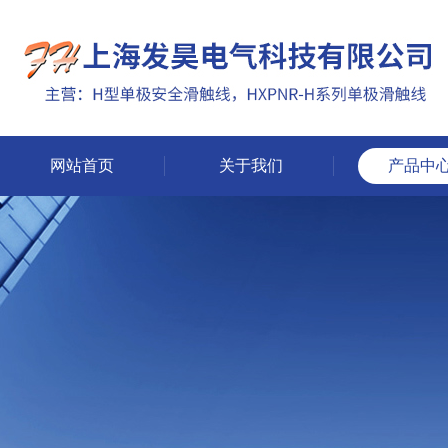
网站首页
关于我们
产品中