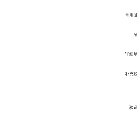
常用
详细
补充
验