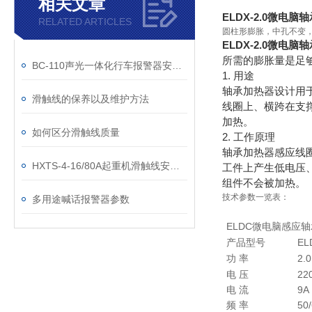
相关文章
ELDX-2.0微电脑
RELATED ARTICLES
圆柱形膨胀，中孔不变，
ELDX-2.0微电脑
所需的膨胀量是足够
BC-110声光一体化行车报警器安装注意事项
1. 用途
轴承加热器设计用
滑触线的保养以及维护方法
线圈上、横跨在支
加热。
如何区分滑触线质量
2. 工作原理
轴承加热器感应线
HXTS-4-16/80A起重机滑触线安装需要哪些条件
工件上产生低电压
组件不会被加热。
技术参数一览表：
多用途喊话报警器参数
ELDC微电脑感应
产品型号
EL
功 率
2.
电 压
22
电 流
9A
频 率
50