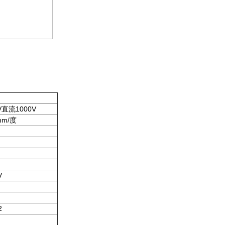
V直流1000V
mm/度
V
2