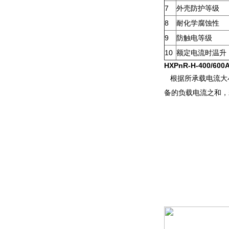
7
外壳防护等级
8
耐化学腐蚀性
9
防触电等级
10
额定电流时温升 
HXPnR-H-400/600
根据所承载电流大
备的负载电流之和，