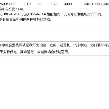
2500/3000
91.7
55
15.6
3000
HJD-1500C HJD
线标准长度：6m。
H与HXPnR-H B 以及HXPnR-H A 性能相同，几何形状和集电方式不同。
-H型有铝合金和铜体两种材料的滑线。
列排式单极组合滑线导轨是我厂为冶金、造船、起重机、汽车制造、港口装卸
于多极供电、高速运行、大电流场合特别适用。