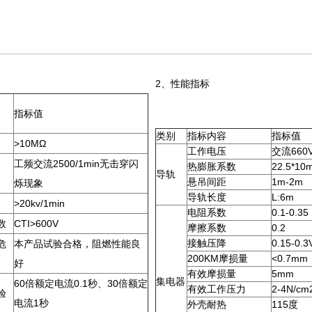
2、性能指标
指标值
类别
指标内容
指标值
>10MΩ
工作电压
交流660
工频交流2500/1min无击穿闪
热膨胀系数
22.5*10
导轨
悬吊间距
1m-2m
烁现象
导轨长度
L:6m
>20kv/1min
电阻系数
0.1-0.35
数
CTI>600V
摩擦系数
0.2
接触压降
0.15-0.3
危
本产品试验合格，阻燃性能良
200KM摩损量
<0.7mm
好
有效摩损量
5mm
集电器
60倍额定电流0.1秒、30倍额定
有效工作压力
2-4N/cm
验
电流1秒
外壳耐热
115度