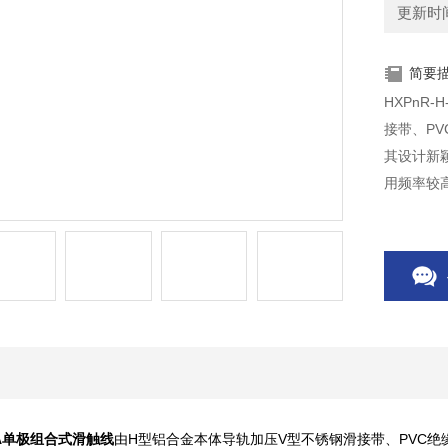
更新时间：
简要
HXPnR
接带、P
其设计新
用频率较
A
单极组合式滑触线
由H型铝合金本体导轨加压V型不锈钢滑接带、PVC绝