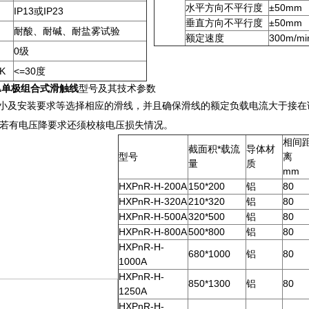
水平方向不平行度
±50mm
IP13或IP23
垂直方向不平行度
±50mm
耐酸、耐碱、耐盐雾试验
额定速度
300m/mi
0级
K
<=30度
A
单极组合式滑触线
型号及其技术参数
小及安装要求等选择相应的滑线，并且确保滑线的额定负载电流大于接在
若有电压降要求还须校核电压损失情况。
相间
截面积*载流
导体材
型号
离
量
质
mm
HXPnR-H-200A
150*200
铝
80
HXPnR-H-320A
210*320
铝
80
HXPnR-H-500A
320*500
铝
80
HXPnR-H-800A
500*800
铝
80
HXPnR-H-
680*1000
铝
80
1000A
HXPnR-H-
850*1300
铝
80
1250A
HXPnR-H-