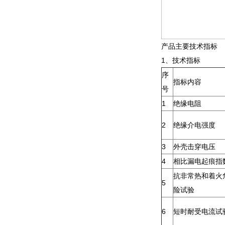
产品主要技术指标
1、技术指标
序
指标内容
号
1
绝缘电阻
2
绝缘介电强度
3
外壳击穿电压
4
相比漏电起痕指
抗非常热和着火
5
险试验
6
短时耐受电流试