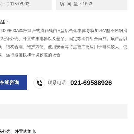
2015-08-03
访 问 量：1886
描述：
-H-400/600A单极组合式滑触线由H型铝合金本体导轨加压V型不锈钢滑
VC绝缘外壳、外置式集电器以及悬吊、固定等组件组合而成。该产品以
颖、结构合理、维护方便、使用安全等特点被广泛应用于电流较大、使
高、运行速度快和环境较差的场合
021-69588926
在线咨询
联系电话：
缘外壳、外置式集电