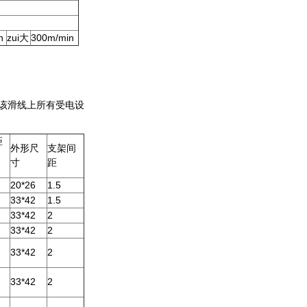
n
zui大
300m/min
该滑线上所有受电设
距
外形尺
支架间
寸
距
20*26
1.5
33*42
1.5
33*42
2
33*42
2
33*42
2
33*42
2