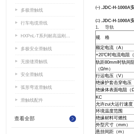
㈠ .JDC-H-10
多极滑触线
㈡ .JDC-H-10
行车电缆滑线
1. 导轨
HXPnL-T系列耐高温刚体滑触线
规 格
额定电流（A）
多极安全滑触线
+20℃时电流电阻（
无接缝滑触线
轨距80mm时轨间
（Ω/m）
安全滑触线
行运电压（V）
绝缘护套击穿电压（
弧形弯道滑触线
绝缘体表面电阻（
KC
滑触线配件
允许zui大运行速度（
环境温度范围
绝缘材料可燃性
查看全部
外型尺寸（mm）
悬挂间距（m）