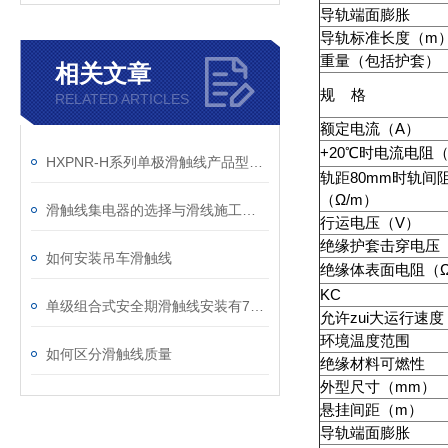
导轨端面膨胀
导轨标准长度（m
重量（包括护套）（
相关文章
规 格
RELATED ARTICLES
额定电流（A）
+20℃时电流电阻（
HXPNR-H系列单极滑触线产品型号、规格
轨距80mm时轨间
（Ω/m）
滑触线集电器的选择与滑线施工注意事项
行运电压（V）
绝缘护套击穿电压（
如何安装吊车滑触线
绝缘体表面电阻（
KC
单级组合式安全期滑触线安装有7个步骤
允许zui大运行速度（
环境温度范围
如何区分滑触线质量
绝缘材料可燃性
外型尺寸（mm）
悬挂间距（m）
导轨端面膨胀