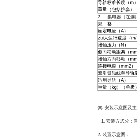
导轨标准长度（m
重量（包括护套）（
2. 集电器（在选
规 格
额定电流（A）
zui大运行速度（m/
接触压力（N）
侧向移动距离（m
接触方向移动（m
连接电缆（mm2）
牵引臂轴线至导轨
适用导轨（A）
重量（kg）（单极
㈢.
安装示意图及主
1. 安装方式分：
2. 装置示意图：