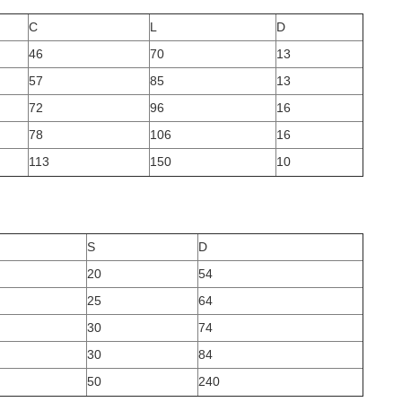
C
L
D
46
70
13
57
85
13
72
96
16
78
106
16
113
150
10
S
D
20
54
25
64
30
74
30
84
50
240