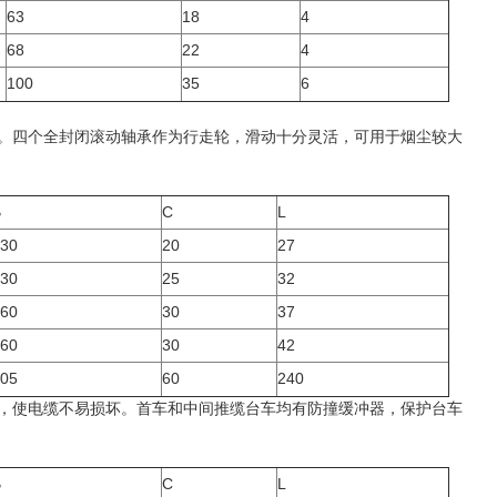
63
18
4
68
22
4
100
35
6
动。四个全封闭滚动轴承作为行走轮，滑动十分灵活，可用于烟尘较大
B
C
L
30
20
27
30
25
32
60
30
37
60
30
42
05
60
240
压，使电缆不易损坏。首车和中间推缆台车均有防撞缓冲器，保护台车
B
C
L