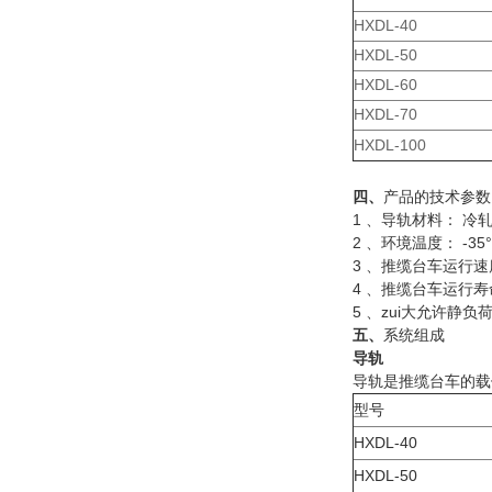
HXDL-40
HXDL-50
HXDL-60
HXDL-70
HXDL-100
四、
产品的技术参数
1 、导轨材料： 冷
2 、环境温度： -35°
3 、推缆台车运行速度：
4 、推缆台车运行寿命
5 、zui大允许静负荷
五、
系统组成
导轨
导轨是推缆台车的载体
型号
HXDL-40
HXDL-50