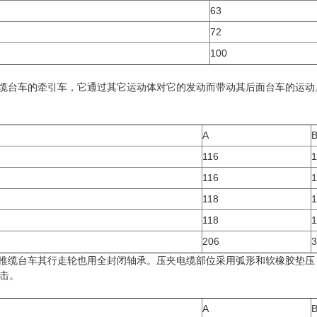
63
72
100
推缆台车的牵引车，它通过其它运动体对它的发动而带动其后面台车的运
A
116
1
116
1
118
1
118
1
206
3
间推缆台车其行走轮也用全封闭轴承。压夹电缆部位采用弧形和软橡胶垫
击。
A