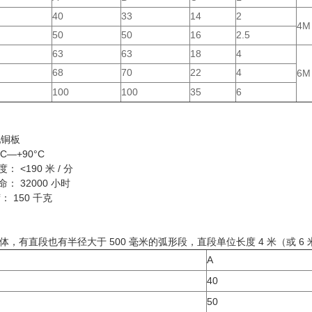
40
33
14
2
4M
50
50
16
2.5
63
63
18
4
68
70
22
4
6M
100
100
35
6
轧铜板
C—+90°C
 <190 米 / 分
： 32000 小时
： 150 千克
，有直段也有半径大于 500 毫米的弧形段，直段单位长度 4 米（或 
A
40
50