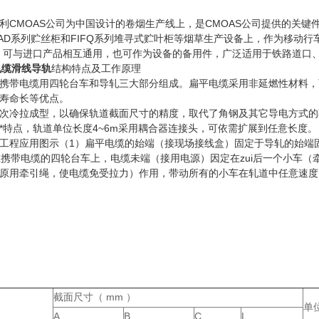
利CMOAS公司为中国设计的卷烟生产线上，是CMOAS公司提供的关键件
SAD系列贮丝柜和FIFQ系列堆寻式贮叶柜等烟草生产设备上，作为移动行
，可与进口产品相互通用，也可作为设备的备用件，广泛适用于铁路道口
0电缆滑线导轨
结构特点及工作原理
携带电缆用四轮台车和导轧三大部分组成。扁平电缆采用非延燃性材料，
寿命长等优点。
次冷拉成型，以确保轨道截面尺寸的精度，取代了角钢及其它导电方式的
*特点，轨道单位长度4~6m采用耦合器连接头，可依需扩展到任意长度。
工程应用图示（1）扁平电缆的始端（接现场接线盒）固定于导轧的始端
定在携带电缆的四轮台车上，电缆未端（接用电源）因定在zui后一个小车
虑原用牵引绳，使电缆免受拉力）作用，带动所有的小车在轧道中任意速
截面尺寸（ mm ）
单
A
B
C
L