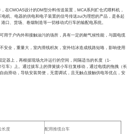
，在CMOAS设计的DM型分料传送装置，MCA系列贮仓式喂料机，
车电机、电器的供电和电子装置的信号传送zui为理想的产品，是各起
、港口、货场、卷烟制造等一切移动式行车的输配电系统。
可用于户内外和接触油污的场所，具有一定的耐气候性能，与圆电缆
不安全，重量大，室内滑线积灰，室外结冰造成线路短咯，影响使用
固定器上，再根据现场允许运行的空间，间隔适当的长度（1-
（牵引车）上。通过拔车上的弹簧拔小车往复移动，通过电缆的拖拽（长
度自由滑动，导轨安装简便，无需调试，且无触点接触供电等优点，安
位长度
配用推缆台车