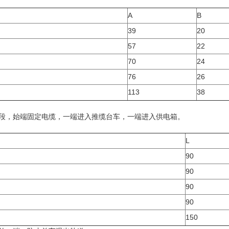
A
B
39
20
57
22
70
24
76
26
113
38
始段，始端固定电缆，一端进入推缆台车，一端进入供电箱。
L
90
90
90
90
150