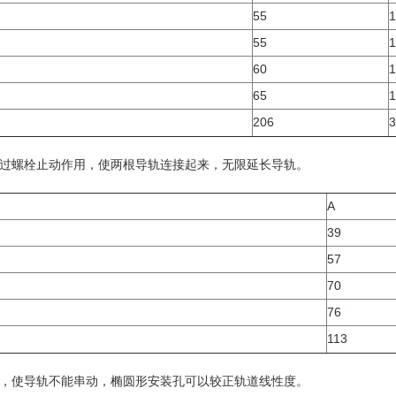
55
1
55
1
60
1
65
1
206
3
过螺栓止动作用，使两根导轨连接起来，无限延长导轨。
A
39
57
70
76
113
，使导轨不能串动，椭圆形安装孔可以较正轨道线性度。