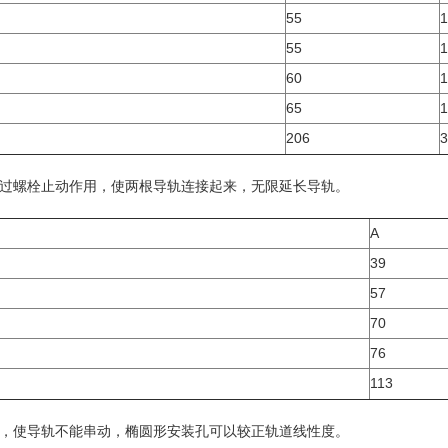
55
1
55
1
60
1
65
1
206
3
过螺栓止动作用，使两根导轨连接起来，无限延长导轨。
A
39
57
70
76
113
，使导轨不能串动，椭圆形安装孔可以较正轨道线性度。