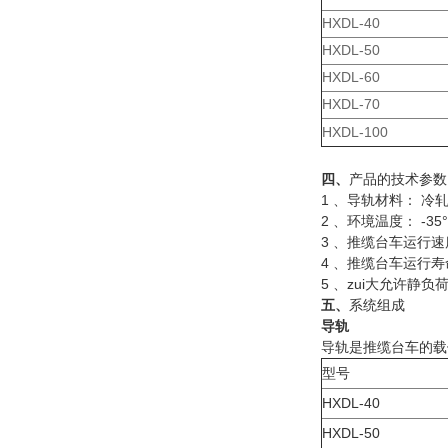
HXDL-40
HXDL-50
HXDL-60
HXDL-70
HXDL-100
四、
产品的技术参数
1 、导轨材料： 冷
2 、环境温度： -35°
3 、推缆台车运行速度：
4 、推缆台车运行寿命
5 、zui大允许静负荷
五、
系统组成
导轨
导轨是推缆台车的载体
型号
HXDL-40
HXDL-50