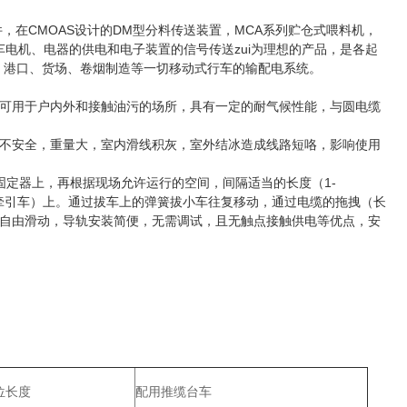
，在CMOAS设计的DM型分料传送装置，MCA系列贮仓式喂料机，
车电机、电器的供电和电子装置的信号传送zui为理想的产品，是各起
、港口、货场、卷烟制造等一切移动式行车的输配电系统。
可用于户内外和接触油污的场所，具有一定的耐气候性能，与圆电缆
不安全，重量大，室内滑线积灰，室外结冰造成线路短咯，影响使用
固定器上，再根据现场允许运行的空间，间隔适当的长度（1-
（牵引车）上。通过拔车上的弹簧拔小车往复移动，通过电缆的拖拽（长
度自由滑动，导轨安装简便，无需调试，且无触点接触供电等优点，安
位长度
配用推缆台车