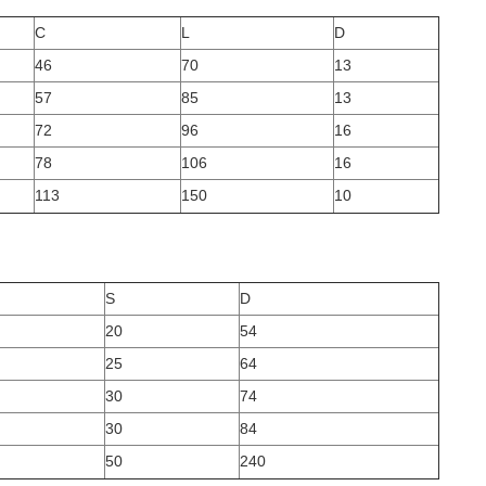
C
L
D
46
70
13
57
85
13
72
96
16
78
106
16
113
150
10
S
D
20
54
25
64
30
74
30
84
50
240