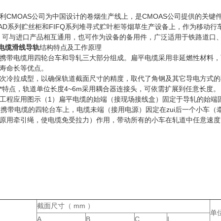
利CMOAS公司为中国设计的卷烟生产线上，是CMOAS公司提供的关键件
SAD系列贮丝柜和FIFQ系列堆寻式贮叶柜等烟草生产设备上，作为移动行
，可与进口产品相互通用，也可作为设备的备用件，广泛适用于铁路道口
0电缆滑线导轨
结构特点及工作原理
携带电缆用四轮台车和导轧三大部分组成。扁平电缆采用非延燃性材料，
寿命长等优点。
次冷拉成型，以确保轨道截面尺寸的精度，取代了角钢及其它导电方式的
*特点，轨道单位长度4~6m采用耦合器连接头，可依需扩展到任意长度。
工程应用图示（1）扁平电缆的始端（接现场接线盒）固定于导轧的始端
定在携带电缆的四轮台车上，电缆未端（接用电源）因定在zui后一个小车
虑原用牵引绳，使电缆免受拉力）作用，带动所有的小车在轧道中任意速
截面尺寸（ mm ）
单
A
B
C
L