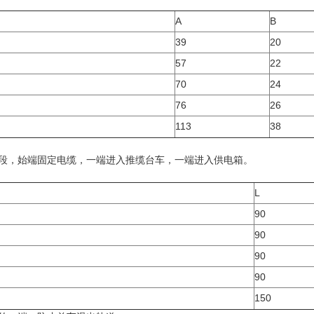
A
B
39
20
57
22
70
24
76
26
113
38
始段，始端固定电缆，一端进入推缆台车，一端进入供电箱。
L
90
90
90
90
150