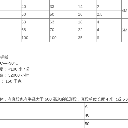
40
33
14
2
4M
50
50
16
2.5
63
63
18
4
68
70
22
4
6M
100
100
35
6
轧铜板
C—+90°C
 <190 米 / 分
： 32000 小时
： 150 千克
，有直段也有半径大于 500 毫米的弧形段，直段单位长度 4 米（或 
A
40
50