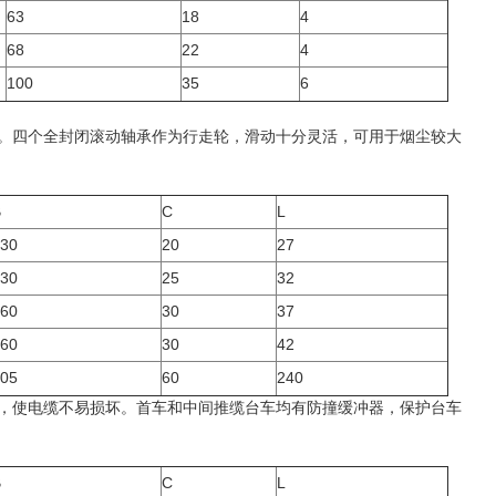
63
18
4
68
22
4
100
35
6
动。四个全封闭滚动轴承作为行走轮，滑动十分灵活，可用于烟尘较大
B
C
L
30
20
27
30
25
32
60
30
37
60
30
42
05
60
240
压，使电缆不易损坏。首车和中间推缆台车均有防撞缓冲器，保护台车
B
C
L