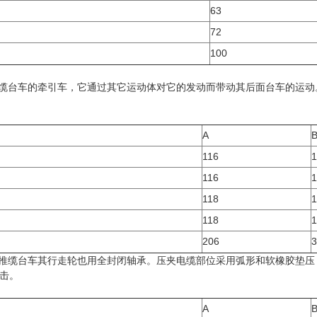
63
72
100
推缆台车的牵引车，它通过其它运动体对它的发动而带动其后面台车的运
A
116
1
116
1
118
1
118
1
206
3
间推缆台车其行走轮也用全封闭轴承。压夹电缆部位采用弧形和软橡胶垫
击。
A