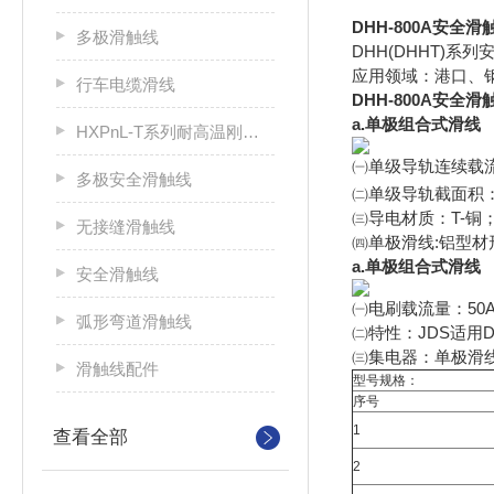
DHH-800A安全滑
多极滑触线
DHH(DHHT)
应用领域：港口、
行车电缆滑线
DHH-800A安全滑
a.单极组合式滑线
HXPnL-T系列耐高温刚体滑触线
㈠单级导轨连续载流量：250A 
多极安全滑触线
㈡单级导轨截面积：
㈢导电材质：T-铜
无接缝滑触线
㈣单极滑线:铝型材
a.单极组合式滑线
安全滑触线
㈠电刷载流量：50A、2
弧形弯道滑触线
㈡特性：JDS适用D
㈢集电器：单极滑
滑触线配件
型号规格：
序号
1
查看全部
2