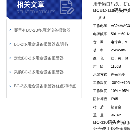
相关文章
用于港口码头、矿
BCBC-110码头
RELATED ARTICLES
描 述
工作电压
AC24V/AC
哪里有BC-2B多用途设备报警器
电源频率
50Hz~60Hz
音 调
电铃声、A
BC-2多用途设备报警器说明书
功 率
25W/50W
定做BC-2多用途设备报警器
颜 色
红、黄、绿
声 级
110dB
采购BC-2多用途设备报警器
示警方式
声光同步
工作温度
-30℃~+70
BC-2多用途设备报警器优点和特点
工作湿度
10% ~ 95
防护等级
IP65
材 质
铝合金
重 量
≤6.8kg
BC-110码头
声光电
外壳使用铝合金翻