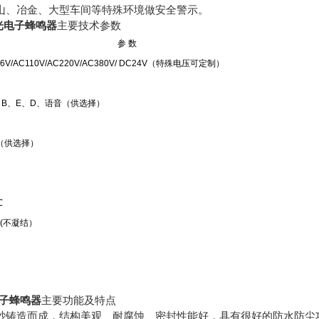
山、冶金、大型车间等特殊环境做安全警示。
声光电子蜂鸣器
主要技术参数
参 数
36V/AC110V/AC220V/AC380V/ DC24V（特殊电压可定制）
、B、E、D、语音（供选择）
（供选择）
℃
% (不凝结）
子蜂鸣器
主要功能及特点
砂铸造而成，结构美观、耐腐蚀、密封性能好，具有很好的防水防尘