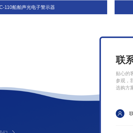
BC-110船舶声光电子警示器
联
贴心的
参观，
选购方