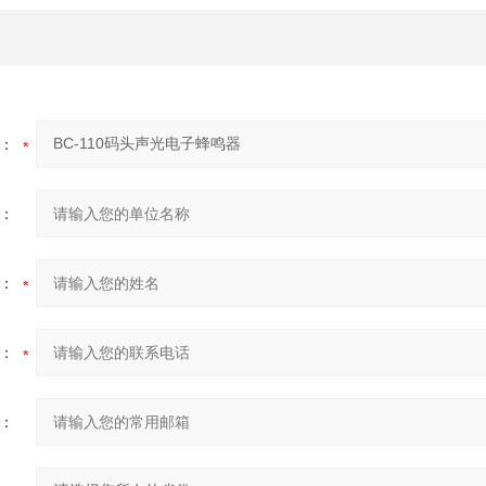
：
：
：
：
：