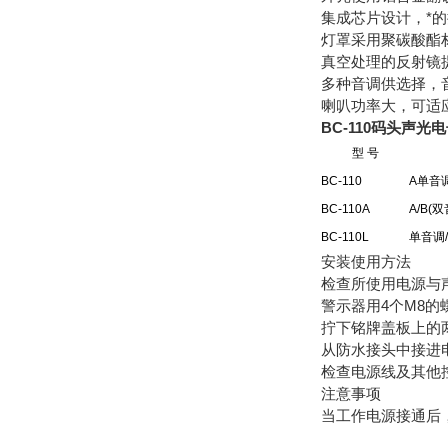
集成芯片设计，*
灯罩采用聚碳酸酯
真空处理的反射镜
多种音调供选择，
喇叭功率大，可适
BC-110码头
声光电
型 号
BC-110
A单音
BC-110A
A/B(
BC-110L
单音调
安装使用方法
检查所使用电源与
警示器用4个M8
拧下铭牌盖板上的
从防水接头中接进
检查电源线及其他
注意事项
当工作电源接通后