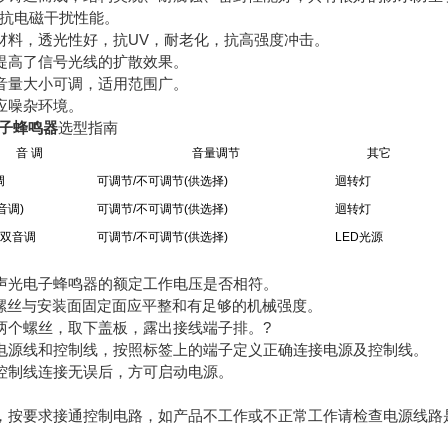
的抗电磁干扰性能。
材料，透光性好，抗UV，耐老化，抗高强度冲击。
提高了信号光线的扩散效果。
音量大小可调，适用范围广。
应噪杂环境。
子蜂鸣器
选型指南
音 调
音量调节
其它
调
可调节/不可调节(供选择)
迴转灯
双音调)
可调节/不可调节(供选择)
迴转灯
/双音调
可调节/不可调节(供选择)
LED光源
声光电子蜂鸣器的额定工作电压是否相符。
的螺丝与安装面固定面应平整和有足够的机械强度。
两个螺丝，取下盖板，露出接线端子排。?
电源线和控制线，按照标签上的端子定义正确连接电源及控制线。
控制线连接无误后，方可启动电源。
，按要求接通控制电路，如产品不工作或不正常工作请检查电源线路