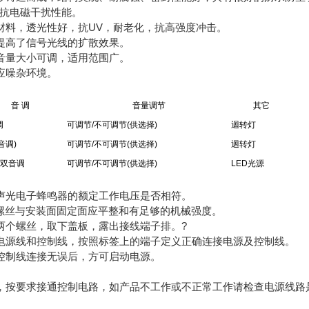
的抗电磁干扰性能。
材料，透光性好，抗UV，耐老化，抗高强度冲击。
提高了信号光线的扩散效果。
音量大小可调，适用范围广。
应噪杂环境。
音 调
音量调节
其它
调
可调节/不可调节(供选择)
迴转灯
双音调)
可调节/不可调节(供选择)
迴转灯
/双音调
可调节/不可调节(供选择)
LED光源
声光电子蜂鸣器的额定工作电压是否相符。
的螺丝与安装面固定面应平整和有足够的机械强度。
两个螺丝，取下盖板，露出接线端子排。?
电源线和控制线，按照标签上的端子定义正确连接电源及控制线。
控制线连接无误后，方可启动电源。
，按要求接通控制电路，如产品不工作或不正常工作请检查电源线路