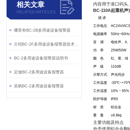
相关文章
内容用于港口码头
BC-110A起重机
RELATED ARTICLES
描 述
工作电压
AC24V/AC
哪里有BC-2B多用途设备报警器
电源频率
50Hz~60Hz
音 调
电铃声、A
介绍BC-2F多用途设备报警器技术参数
功 率
25W/50W
BC-2多用途设备报警器说明书
颜 色
红、黄、绿
声 级
110dB
定做BC-2多用途设备报警器
示警方式
声光同步
工作温度
-30℃~+70
采购BC-2多用途设备报警器
工作湿度
10% ~ 95
防护等级
IP65
材 质
铝合金
重 量
≤6.8kg
主要功能及特点
外壳使用铝合金翻