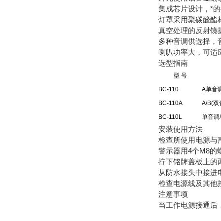
集成芯片设计，*
灯罩采用聚碳酸酯
真空处理的反射镜
多种音调供选择，
喇叭功率大，可适
选型指南
型 号
BC-110
A单音
BC-110A
A/B(
BC-110L
单音调
安装使用方法
检查所使用电源与
警示器用4个M8
拧下铭牌盖板上的
从防水接头中接进
检查电源线及其他
注意事项
当工作电源接通后