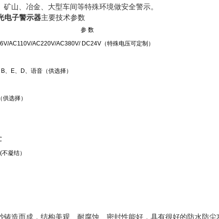
、矿山、冶金、大型车间等特殊环境做安全警示。
声光电子警示器
主要技术参数
参 数
36V/AC110V/AC220V/AC380V/ DC24V（特殊电压可定制）
、B、E、D、语音（供选择）
（供选择）
℃
% (不凝结）
砂铸造而成，结构美观、耐腐蚀、密封性能好，具有很好的防水防尘