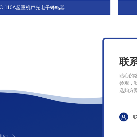
BC-110A起重机声光电子蜂鸣器
联
贴心的
参观，
选购方