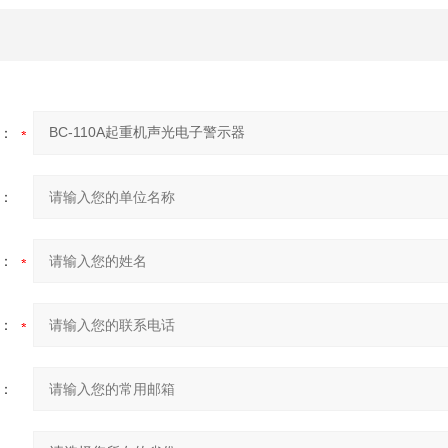
：
：
：
：
：