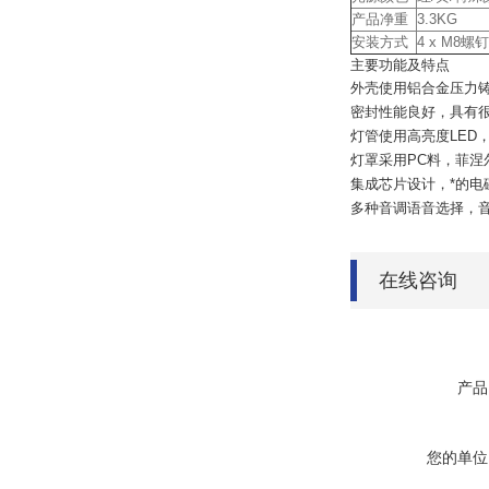
产品净重
3.3KG
安装方式
4 x M8螺钉
主要功能及特点
外壳使用铝合金压力
密封性能良好，具有
灯管使用高亮度LED
灯罩采用PC料，菲
集成芯片设计，*的电
多种音调语音选择，
在线咨询
产品
您的单位