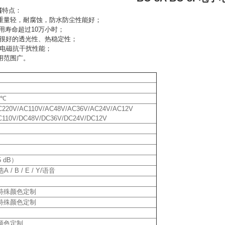
笛
特点：
重量轻，耐腐蚀，防水防尘性能好；
使用寿命超过10万小时；
有很好的透光性、热稳定性；
的电磁抗干扰性能；
用范围广。
0℃
C220V/AC110V/AC48V/AC36V/AC24V/AC12V
C110V/DC48V/DC36V/DC24V/DC12V
5 dB）
/ B / E / Y/语音
/特殊颜色定制
/特殊颜色定制
殊颜色定制