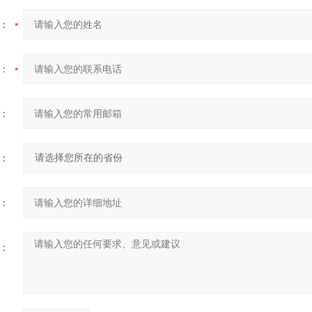
：
：
：
：
：
：