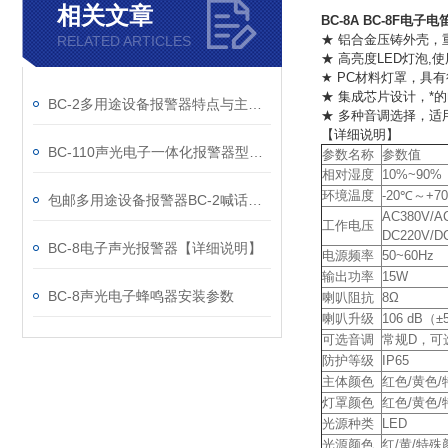
相关文章
BC-8A BC-8F电子电
★ 铝合金压铸外壳，
RELATED ARTICLES
★ 高亮度LED灯泡,
★ PC材料灯罩，具
★ 集成芯片设计，*
BC-2多用途设备报警器特点与主要参数
★ 多种音调选择，适
【详细说明】
BC-110声光电子一体化报警器型号参数
参数名称
参数值
相对湿度
10%~90%
环境温度
-20℃～+7
包邮多用途设备报警器BC-2喊话报警器
AC380V/A
工作电压
DC220V/D
BC-8电子声光报警器【详细说明】
电源频率
50~60Hz
输出功率
15W
BC-8声光电子蜂鸣器安装参数
喇叭阻抗
8Ω
喇叭升级
106 dB（±
可选音调
常规D，可选A 
防护等级
IP65
主体颜色
红色/黄色
灯罩颜色
红色/黄色
光源种类
LED
光源颜色
红/黄/特