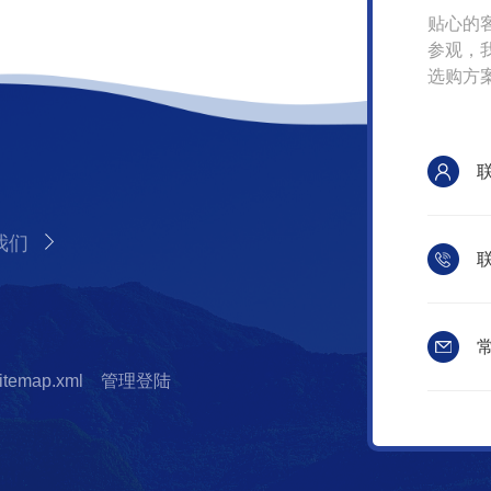
贴心的
参观，
选购方
我们
联
常
itemap.xml
管理登陆