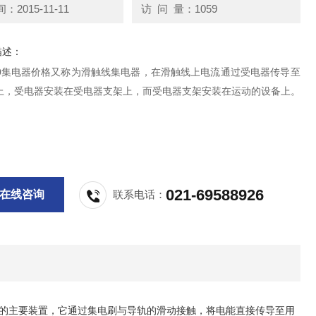
2015-11-11
访 问 量：1059
描述：
6/50集电器价格又称为滑触线集电器，在滑触线上电流通过受电器传导至
上，受电器安装在受电器支架上，而受电器支架安装在运动的设备上。
021-69588926
在线咨询
联系电话：
能的主要装置，它通过集电刷与导轨的滑动接触，将电能直接传导至用