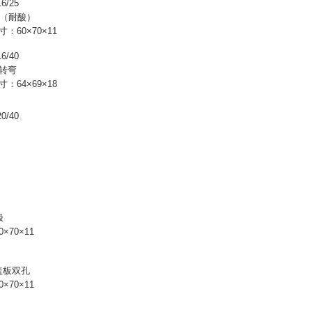
6/25
弯（耐酸）
：60×70×11
6/40
转弯
：64×69×18
0/40
极
×70×11
盖板双孔
×70×11