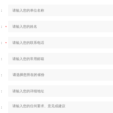
：
：
：
：
：
：
：