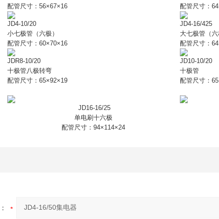
配管尺寸：56×67×16
配管尺寸：64.5
JD4-10/20
JD4-16/425
小七极管（六极）
大七极管（六
配管尺寸：60×70×16
配管尺寸：64.5
JDR8-10/20
JD10-10/20
十极管八极转弯
十极管
配管尺寸：65×92×19
配管尺寸：65×
JD16-16/25
单电刷十六极
配管尺寸：94×114×24
：