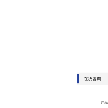
在线咨询
产品