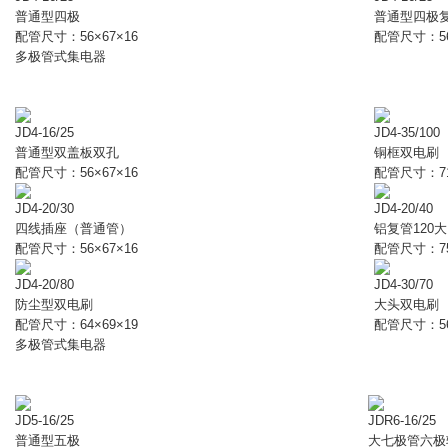
普通型四极
普通型四极
配管尺寸：56×67×16
配管尺寸：56
多极管式集电器
JD4-16/25
JD4-35/100
普通型双盖板双孔
铜框双电刷
配管尺寸：56×67×16
配管尺寸：71
JD4-20/30
JD4-20/40
四线插座（普通管）
铝复管120
配管尺寸：56×67×16
配管尺寸：75
JD4-20/80
JD4-30/70
防尘型双电刷
大头双电刷
配管尺寸：64×69×19
配管尺寸：56
多极管式集电器
JD5-16/25
JDR6-16/25
普通型五极
大七极管六极