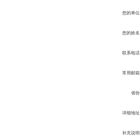
您的单位
您的姓名
联系电话
常用邮箱
省份
详细地址
补充说明