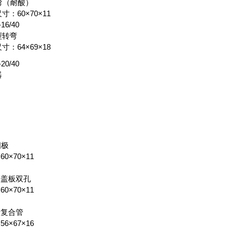
弯（耐酸）
寸：60×70×11
16/40
型转弯
寸：64×69×18
20/40
器
四极
0×70×11
双盖板双孔
0×70×11
极复合管
6×67×16