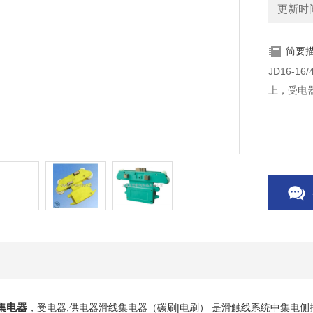
更新时间：
简要
JD16-
上，受电
集电器
，受电器,供电器滑线集电器（碳刷|电刷） 是滑触线系统中集电