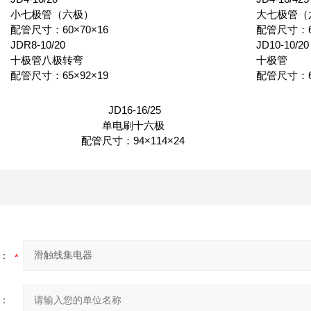
小七极管（六极）
大七极管（
配管尺寸：60×70×16
配管尺寸：64
JDR8-10/20
JD10-10/20
十极管八极转弯
十极管
配管尺寸：65×92×19
配管尺寸：65
JD16-16/25
单电刷十六极
配管尺寸：94×114×24
：
：