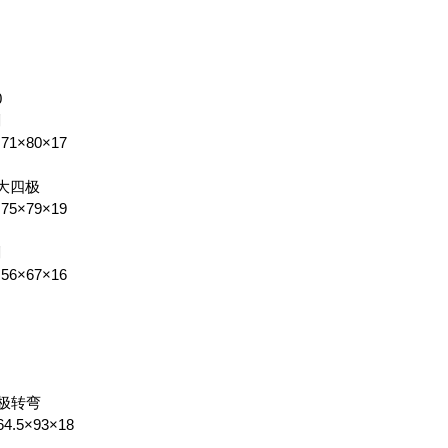
0
刷
1×80×17
0大四极
5×79×19
刷
6×67×16
极转弯
.5×93×18