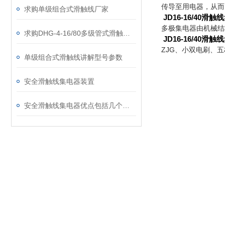
传导至用电器，
求购单级组合式滑触线厂家
JD16-16/40滑触线
多极集电器由机械结
求购DHG-4-16/80多级管式滑触线厂家
JD16-16/40滑触线
ZJG、小双电刷、
单级组合式滑触线讲解型号参数
安全滑触线集电器装置
安全滑触线集电器优点包括几个方面