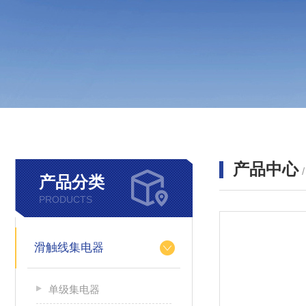
产品中心
产品分类
PRODUCTS
滑触线集电器
单级集电器