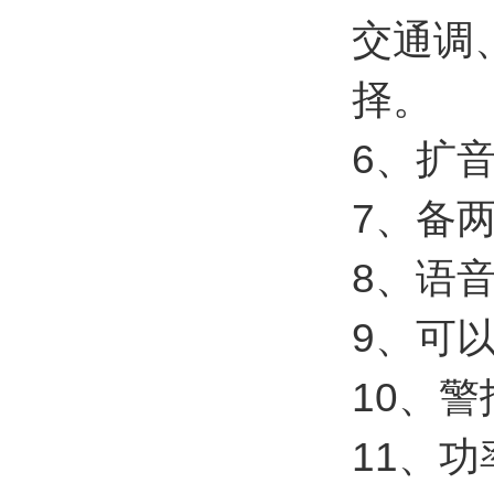
交通调
择。
6、扩
7、备
8、语
9、可
10、
11、功