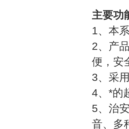
主要功
1、本
2、产
便，安
3、采
4、*
5、治
音、多