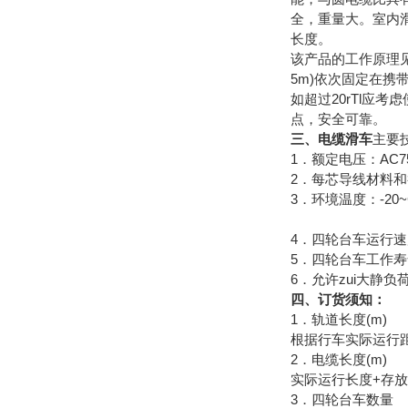
全，重量大。室内
长度。
该产品的工作原理见
5m)依次固定在携
如超过20rTl应
点，安全可靠。
三、电缆滑车
主要
1．额定电压：AC7
2．每芯导线材料和
3．环境温度：-20~
4．四轮台车运行速度
5．四轮台车工作寿命
6．允许zui大静负荷
四、订货须知：
1．轨道长度(m)
根据行车实际运行
2．电缆长度(m)
实际运行长度+存
3．四轮台车数量