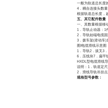
一般为轨道总长度
4．耦合连接头数量
根据轨道总长度，
五、其它配件数量
一、其数量根据移
1．导轨止动器：1
2．导轨始端电缆固
3．拨车架(牵动车)
图l电缆滑线示意图
1．导轨2．拔叉3
6．压线块7．扁平软
HXDL型电缆滑线
说明：1．轨道定尺
2．滑线导轨吊挂点间
规格型号参数：