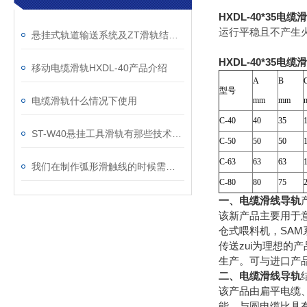
HXDL-40*35电
运行平稳且不产生
悬挂式轨道输送系统及ZT滑轨结构图
HXDL-40*35电
移动电缆滑轨HXDL-40产品介绍
A
B
型号
电缆滑轨什么情况下使用
mm
mm
C-40
40
35
ST-W40悬挂工具滑轨有那些技术参数
C-50
50
50
C-63
63
63
我们在制作弧形滑触线的时候需要注意哪些特点
C-80
80
75
一、电缆滑线导轨
该新产品主要用于意
仓式喂料机，SAM
传送zui为理想的
生产。可与进口产
二、电缆滑线导轨
该产品由扁平电缆
能，与圆电缆比具