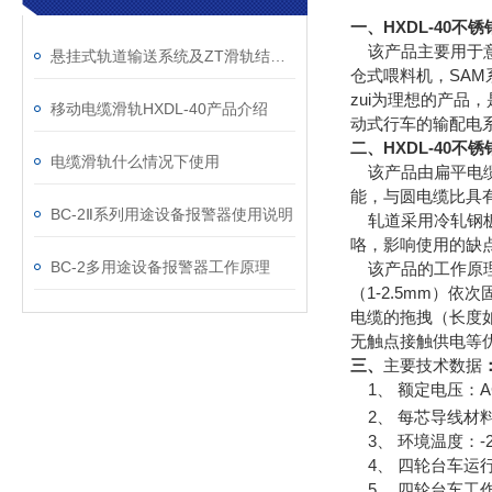
一、HXDL-40不
该产品主要用于意大
悬挂式轨道输送系统及ZT滑轨结构图
仓式喂料机，SAM
zui为理想的产
移动电缆滑轨HXDL-40产品介绍
动式行车的输配电
二、HXDL-40不
电缆滑轨什么情况下使用
该产品由扁平电缆
能，与圆电缆比具
BC-2Ⅱ系列用途设备报警器使用说明
轧道采用冷轧钢板
咯，影响使用的缺
BC-2多用途设备报警器工作原理
该产品的工作原理
（1-2.5mm）
电缆的拖拽（长度
无触点接触供电等
三、
主要技术数据
1、 额定电压：AC
2、 每芯导线材料
3、 环境温度：-20
4、 四轮台车运行速
5、 四轮台车工作寿