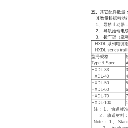
五、
其它配件数量
其数量根据移动行
1、 导轨止动器：
2、 导轨始端电
3、 拨车架（牵动
HXDL 系列电缆
HXDL series traili
型号规格
Type & Spec
HXDL-33
3
HXDL-40
4
HXDL-50
5
HXDL-60
6
HXDL-70
7
HXDL-100
1
注： 1 、轨道标准长
2 、轨道材料：
Note ： 1 、 Stand
2 、 track material