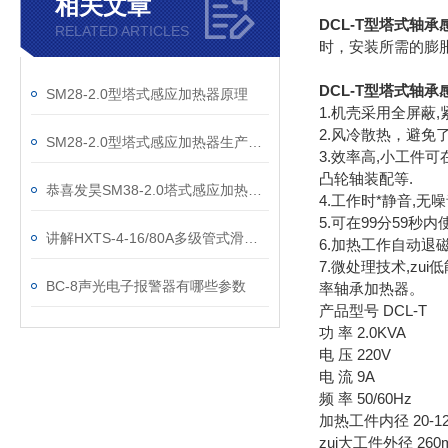
相关文章
DCL-T型塔式轴
RELATED ARTICLES
时，安装所需的膨胀
DCL-T型塔式轴
SM28-2.0型塔式感应加热器原理
1.机壳采用全屏蔽,
2.风冷散热，避
SM28-2.0型塔式感应加热器生产厂家
3.效率高,小工件
凸轮轴装配等.
恭喜发昊SM38-2.0塔式感应加热器成交
4.工作时*静音,无
5.可在99分59秒
讲解HXTS-4-16/80A多级管式滑触线安装注意事项
6.加热工作自动退磁
7.微处理技术,zu
BC-8声光电子报警器有哪些参数
率轴承加热器。
产品型号 DCL-T
功 率 2.0KVA
电 压 220V
电 流 9A
频 率 50/60Hz
加热工件内径 20-1
zui大工件外径 260