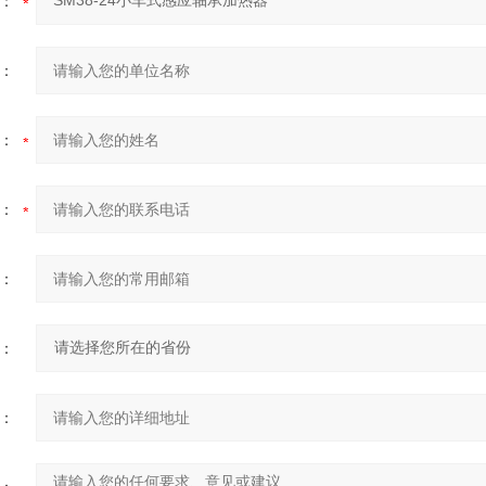
：
：
：
：
：
：
：