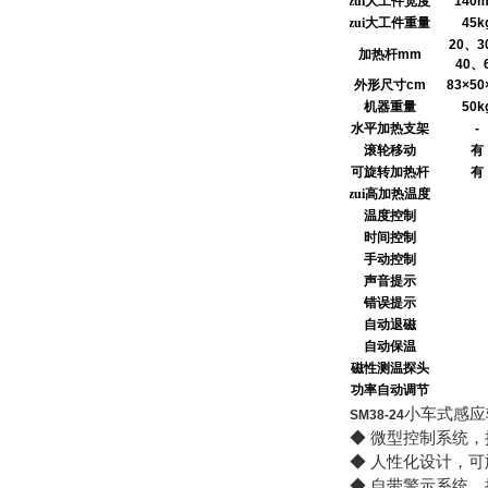
zui大工件宽度
140
zui大工件重量
45k
20
、
3
加热杆
mm
40
、
外形尺寸
cm
83×50
机器重量
50k
水平加热支架
-
滚轮移动
有
可旋转加热杆
有
zui高加热温度
温度控制
时间控制
手动控制
声音提示
错误提示
自动退磁
自动保温
磁性测温探头
功率自动调节
小车式感应
SM38-24
◆ 微型控制系统
◆ 人性化设计，
◆ 自带警示系统