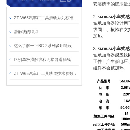
安装所需的膨胀量是
2.
小车式感
SM38-24
ZT-W65汽车厂工具滑轨系列标准组件规格代号介绍
轴承加热器设计用
线圈上、横跨在支
滑触线的特点
加热。
这么了解一下BC-2系列多用途设备报警器主要功能及特点
3.
小车式感
SM38-24
轴承加热器感应线
区别单极滑触线和无接缝滑触线
工件上产生低电压
组件不会被加热。
ZT-W65汽车厂工具轨道技术参数：
SM38
系列
全自动智能轴
产品型号
SM38-
3.6K
功
率
220
电
压
16
电
流
50/6
频
率
15-
加热工件内径
180
zui大工件外径
500