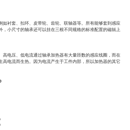
例如衬套、扣环、皮带轮、齿轮、联轴器等。所有能够套到感应
外，小尺寸的轴承还可以挂在三根不同规格的标准配置的磁轭上
。高电压、低电流通过轴承加热器有大量匝数的感应线圈，而在
生高电流而生热。因为电流产生于工件内部，所以加热器的其它
0
m
m