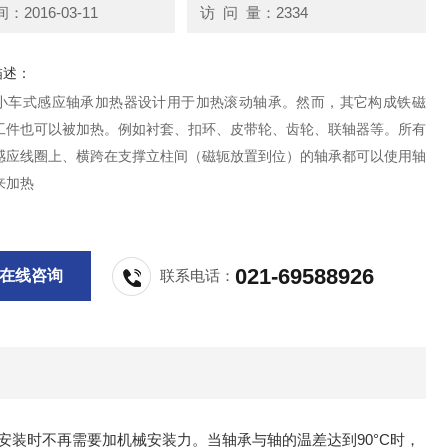
2016-03-11
访 问 量：2334
描述：
-24小车式感应轴承加热器设计用于加热滚动轴承。然而，其它构成铁磁
工件也可以被加热。例如衬套、扣环、皮带轮、齿轮、联轴器等。所有
感应线圈上、横跨在支撑立柱间（磁轭放置到位）的轴承都可以使用轴
来加热
021-69588926
在线咨询
联系电话：
装时不再需要加机械安装力。当轴承与轴的温差达到90°C时，