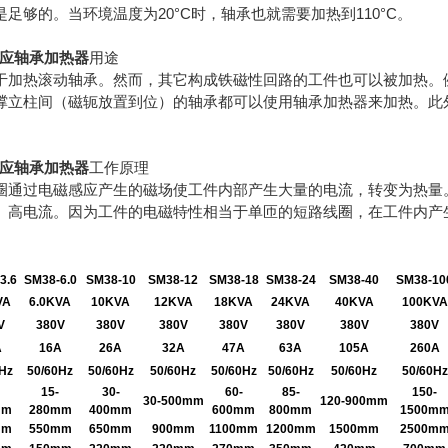
足够的。当环境温度为20°C时，轴承也就需要加热到110°C。
应轴承加热器
用途
于加热滚动轴承。然而，其它构成铁磁性回路的工件也可以被加热。
撑立柱间（磁轭放置到位）的轴承都可以使用轴承加热器来加热。此
应轴承加热器
工作原理
圈通过电磁感应产生的磁场使工件内部产生大量的电流，转变为热量
、高电流。因为工件的电磁特性相当于单匝的短路线圈，在工件内产
承加热
3.6
SM38-6.0
SM38-10
SM38-12
SM38-18
SM38-24
SM38-40
SM38-10
VA
6.0KVA
10KVA
12KVA
18KVA
24KVA
40KVA
100KVA
V
380V
380V
380V
380V
380V
380V
380V
A
16A
26A
32A
47A
63A
105A
260A
0Hz
50/60Hz
50/60Hz
50/60Hz
50/60Hz
50/60Hz
50/60Hz
50/60Hz
15-
30-
60-
85-
150-
30-500mm
120-900mm
mm
280mm
400mm
600mm
800mm
1500m
mm
550mm
650mm
900mm
1100mm
1200mm
1500mm
2500m