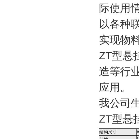
际使用
以各种
实现物
ZT型
造等行
应用。
我公司
ZT型
结构尺寸
型号
1