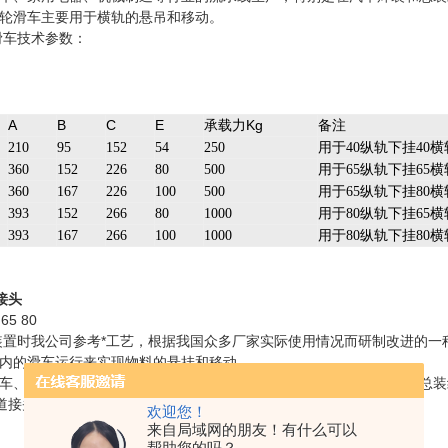
轮滑车主要用于横轨的悬吊和移动。
滑车技术参数：
A
B
C
E
承载力Kg
备注
210
95
152
54
250
用于40纵轨下挂40横
360
152
226
80
500
用于65纵轨下挂65横
360
167
226
100
500
用于65纵轨下挂80横
393
152
266
80
1000
用于80纵轨下挂65横
393
167
266
100
1000
用于80纵轨下挂80横
接头
65 80
装置时我公司参考*工艺，根据我国众多厂家实际使用情况而研制改进的
内的滑车运行来实现物料的悬挂和移动。
车、家用电器、机械制造等行业的流水线生产，特别是在汽车焊装和总装
道接头用于轨道之间的联接，以增强轨道的使用强度。
欢迎您！
来自局域网的朋友！有什么可以
帮助您的吗？