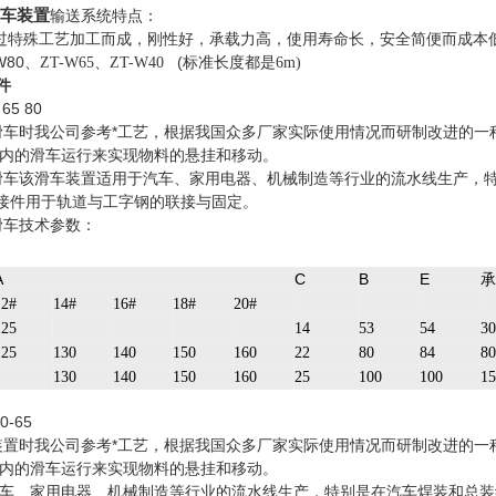
滑车装置
输送系统特点：
过特殊工艺加工而成，刚性好，承载力高，使用寿命长，安全简便而成本
W80、
、
(标准长度都是
ZT-W65
ZT-W40
6m)
件
65 80
滑车时我公司参考*工艺，根据我国众多厂家实际使用情况而研制改进的
内的滑车运行来实现物料的悬挂和移动。
滑车该滑车装置适用于汽车、家用电器、机械制造等行业的流水线生产，
接件用于轨道与工字钢的联接与固定。
滑车技术参数：
A
C
B
E
承
12#
14#
16#
18#
20#
125
14
53
54
30
125
130
140
150
160
22
80
84
80
130
140
150
160
25
100
100
15
-65
装置时我公司参考*工艺，根据我国众多厂家实际使用情况而研制改进的
内的滑车运行来实现物料的悬挂和移动。
车、家用电器、机械制造等行业的流水线生产，特别是在汽车焊装和总装