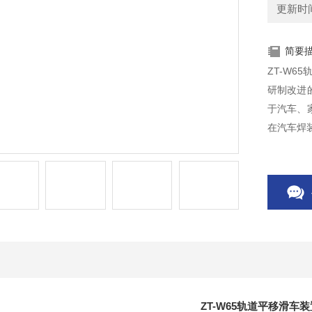
更新时间：
简要
ZT-W6
研制改进
于汽车、
在汽车焊
ZT-W65轨道平移滑车装