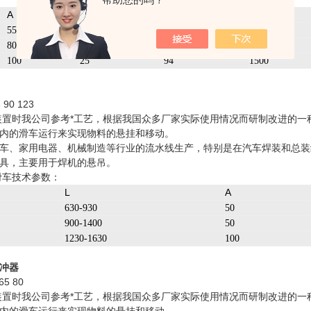
A
C
E
承载力Kg
55
14
48
500
80
22
72
1000
100
25
94
1500
90 123
装置时我公司参考*工艺，根据我国众多厂家实际使用情况而研制改进的
内的滑车运行来实现物料的悬挂和移动。
车、家用电器、机械制造等行业的流水线生产，特别是在汽车焊装和总装
具，主要用于焊机的悬吊。
滑车技术参数：
L
A
630-930
50
900-1400
50
1230-1630
100
冲器
5 80
装置时我公司参考*工艺，根据我国众多厂家实际使用情况而研制改进的