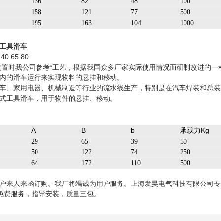
136
82
48
100
158
121
77
500
195
163
104
1000
工具滑车
0 65 80
装置时我公司参考*工艺，根据我国众多厂家实际使用情况而研制改进的
内的滑车运行来实现物料的悬挂和移动。
车、家用电器、机械制造等行业的流水线生产，特别是在汽车焊装和总装
式工具滑车，用于物件的悬挂、移动。
A
B
b
承载力Kg
29
65
39
50
50
122
74
250
64
172
110
500
户来人来函订购。我厂将竭诚为用户服务。上海发昊电气科技有限公司专
，免费服务，指导安装，质量三包。