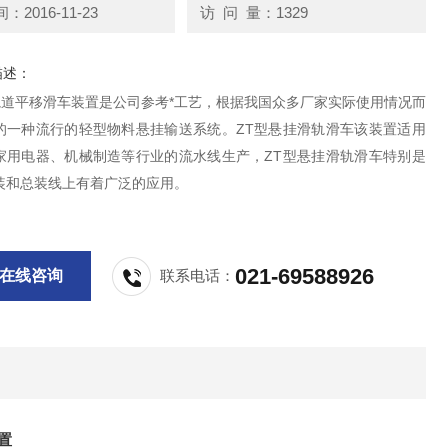
2016-11-23
访 问 量：1329
描述：
5轨道平移滑车装置是公司参考*工艺，根据我国众多厂家实际使用情况而
的一种流行的轻型物料悬挂输送系统。ZT型悬挂滑轨滑车该装置适用
家用电器、机械制造等行业的流水线生产，ZT型悬挂滑轨滑车特别是
装和总装线上有着广泛的应用。
021-69588926
在线咨询
联系电话：
置