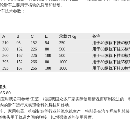
轮滑车主要用于横轨的悬吊和移动。
滑车技术参数：
A
B
C
E
承载力Kg
备注
210
95
152
54
250
用于40纵轨下挂40横
360
152
226
80
500
用于65纵轨下挂65横
360
167
226
100
500
用于65纵轨下挂80横
393
152
266
80
1000
用于80纵轨下挂65横
393
167
266
100
1000
用于80纵轨下挂80横
接头
65 80
装置时我公司参考*工艺，根据我国众多厂家实际使用情况而研制改进的
内的滑车运行来实现物料的悬挂和移动。
车、家用电器、机械制造等行业的流水线生产，特别是在汽车焊装和总装
道接头用于轨道之间的联接，以增强轨道的使用强度。