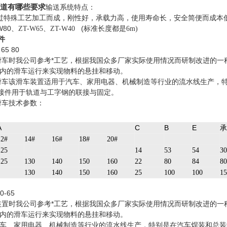
具轨道有哪些要求
输送系统特点：
过特殊工艺加工而成，刚性好，承载力高，使用寿命长，安全简便而成本
W80、
、
(标准长度都是
ZT-W65
ZT-W40
6m)
件
65 80
滑车时我公司参考*工艺，根据我国众多厂家实际使用情况而研制改进的
内的滑车运行来实现物料的悬挂和移动。
滑车该滑车装置适用于汽车、家用电器、机械制造等行业的流水线生产，
接件用于轨道与工字钢的联接与固定。
滑车技术参数：
A
C
B
E
承
12#
14#
16#
18#
20#
125
14
53
54
30
125
130
140
150
160
22
80
84
80
130
140
150
160
25
100
100
15
-65
装置时我公司参考*工艺，根据我国众多厂家实际使用情况而研制改进的
内的滑车运行来实现物料的悬挂和移动。
车、家用电器、机械制造等行业的流水线生产，特别是在汽车焊装和总装