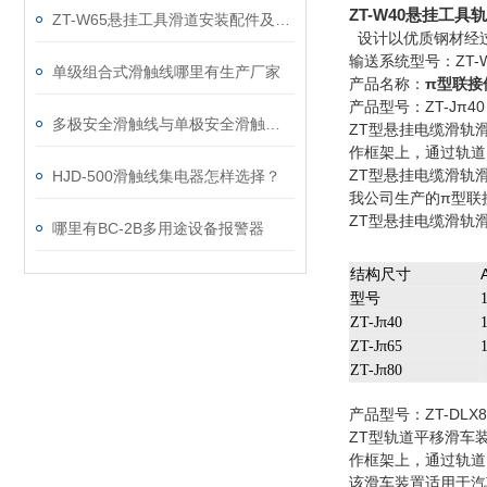
ZT-W40悬挂工
ZT-W65悬挂工具滑道安装配件及安装尺寸
设计以优质钢材经
输送系统型号：ZT-
单级组合式滑触线哪里有生产厂家
产品名称：
π型联接
产品型号：ZT-Jπ40 
多极安全滑触线与单极安全滑触线有多大区别
ZT型悬挂电缆滑轨
作框架上，通过轨道
ZT型悬挂电缆滑轨
HJD-500滑触线集电器怎样选择？
我公司生产的π型联
ZT型悬挂电缆滑轨
哪里有BC-2B多用途设备报警器
结构尺寸
型号
ZT-Jπ40
ZT-Jπ65
ZT-Jπ80
产品型号：ZT-DLX80
ZT型轨道平移滑车
作框架上，通过轨道
该滑车装置适用于汽