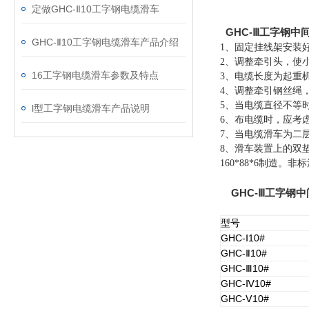
定做GHC-Ⅱ10工字钢电缆滑车
GHC-Ⅲ工字钢中
GHC-Ⅱ10工字钢电缆滑车产品介绍
1、固定挂线架安装
2、调整牵引头，使
16工字钢电缆滑车参数及特点
3、电缆长度为起重机
4、调整牵引钢丝绳
5、当电缆直径不等
l型工字钢电缆滑车产品说明
6、布电缆时，应考
7、当电缆滑车为二
8、滑车装置上的双垫圈
160*88*6制造。
GHC-Ⅲ工字钢
型号
GHC-
10#
Ⅰ
GHC-
10#
Ⅱ
GHC-
10#
Ⅲ
GHC-
10#
Ⅳ
GHC-
10#
Ⅴ