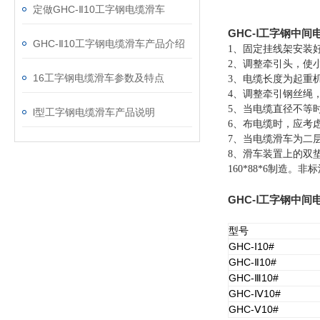
定做GHC-Ⅱ10工字钢电缆滑车
GHC-Ⅰ工字钢中
GHC-Ⅱ10工字钢电缆滑车产品介绍
1、固定挂线架安装
2、调整牵引头，使
16工字钢电缆滑车参数及特点
3、电缆长度为起重机
4、调整牵引钢丝绳
5、当电缆直径不等
l型工字钢电缆滑车产品说明
6、布电缆时，应考
7、当电缆滑车为二
8、滑车装置上的双垫圈
160*88*6制造。
GHC-Ⅰ工字钢中
型号
GHC-
10#
Ⅰ
GHC-
10#
Ⅱ
GHC-
10#
Ⅲ
GHC-
10#
Ⅳ
GHC-
10#
Ⅴ