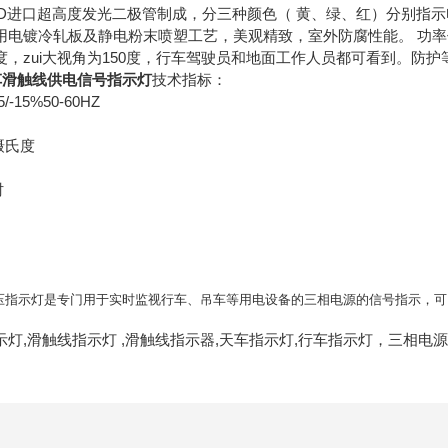
ED进口超高度发光二极管制成，分三种颜色（ 黄、绿、红）分别指示
用电镀冷轧板及静电粉末喷塑工艺，美观精致，室外防腐性能。 功
，zui大视角为150度，行车驾驶员和地面工作人员都可看到。防护等
0行车滑触线供电信号指示灯
技术指标：
/-15%50-60HZ
0摄氏度
时
电压指示灯是专门用于实时监视行车、吊车等用电设备的三相电源的信号指示，
灯,滑触线指示灯 ,滑触线指示器,天车指示灯,行车指示灯，三相电