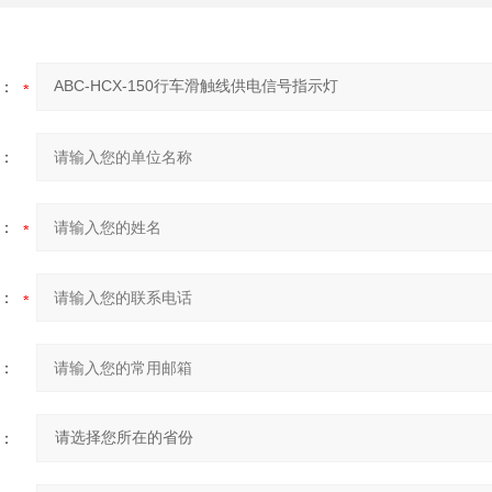
：
：
：
：
：
：