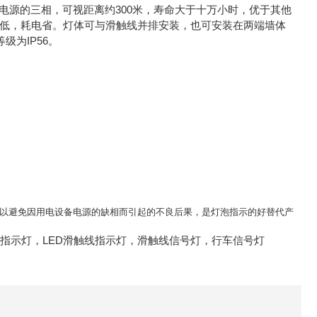
电源的三相，可视距离约300米，寿命大于十万小时，优于其他
率低，耗电省。灯体可与滑触线并排安装，也可安装在两端墙体
级为IP56。
可以避免因用电设备电源的缺相而引起的不良后果，是灯泡指示的好替代产
源指示灯，LED滑触线指示灯，滑触线信号灯，行车信号灯