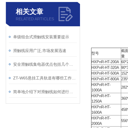
相关文章
RELATED ARTICLES
单级组合式滑触线安装重要提示
滑触线应用广泛,市场发展迅速
截面
型号
量
HXPnR-HT-200A
60*
安全滑触线集电器优点包括几个方面
HXPnR-HT-320A
90*
HXPnR-HT-500A
152
ZT-W65悬挂工具轨道有哪些工作原理
HXPnR-HT-800A
235
HXPnR-HT-
282
1000A
简单地介绍下对滑触线如何进行修理
HXPnR-HT-
360
1250A
HXPnR-HT-
458
1600A
HXPnR-HT-
556
2000A