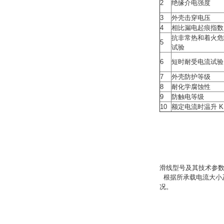
2
绝缘介电强度
3
外壳击穿电压
4
相比漏电起痕指数
抗非常热和着火危
5
试验
6
短时耐受电流试验
7
外壳防护等级
8
耐化学腐蚀性
9
防触电等级
10
额定电流时温升 K
滑线型号及其技术参
根据所承载电流大小
况。