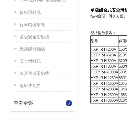
HXPnL-T系列耐高温刚体滑触线
单极组合式安全滑
多极滑触线
结构合理、维护方便
行车电缆滑线
规格型号参数：
多极安全滑触线
型号
截面
无接缝滑触线
HXPnR-H-200A
150*
HXPnR-H-320A
210*
安全滑触线
HXPnR-H-500A
320*
HXPnR-H-800A
500*
HXPnR-H-1000A
680*
弧形弯道滑触线
HXPnR-H-1250A
850*
HXPnR-H-1600A
1075
滑触线配件
HXPnR-H-2000A
1348
HXPnR-H-2500A
1686
HXPnR-H-3000A
210*
查看全部