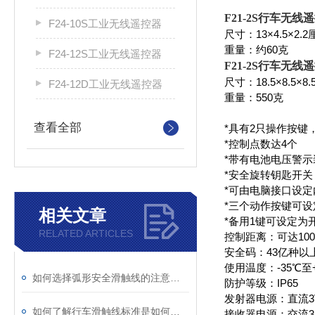
F21-2S行车无线
F24-10S工业无线遥控器
尺寸：13×4.5×2.
重量：约60克
F24-12S工业无线遥控器
F21-2S行车无线
尺寸：18.5×8.5×8
F24-12D工业无线遥控器
重量：550克
查看全部
*具有2只操作按键
*控制点数达4个
*带有电池电压警
*安全旋转钥匙开
*可由电脑接口设
*三个动作按键可
相关文章
*备用1键可设定
RELATED ARTICLES
控制距离：可达10
安全码：43亿种以
使用温度：-35℃至
如何选择弧形安全滑触线的注意事项有哪些？
防护等级：IP65
发射器电源：直流3
如何了解行车滑触线标准是如何界定的
接收器电源：交流380