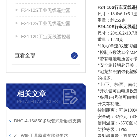
F24-10S行车无线
F24-10S工业无线遥控器
尺寸：18.6x6.1x5.
重量：约255克
F24-12S工业无线遥控器
F24-10S行车无线
尺寸：20x16.2x10.
F24-12D工业无线遥控器
重量：1220克
*10只(单速/双速
*控制点数达13个/2
查看全部
*带有电池电压警示
*安全旋转钥匙开关
*尼龙加织的强化塑
的损坏。
*上/下、东/西、南
*开机健可由电脑设
相关文章
*备用1-4号健可由
RELATED ARTICLES
开关等功能。
控制距离：可达100
安全码：32位元（4
DHG-4-16/850多级管式滑触线支架
使用温度：-35℃至+
防护等级：IP65
ZT-W65工具轨道有哪些要求
发射器电源：直流3