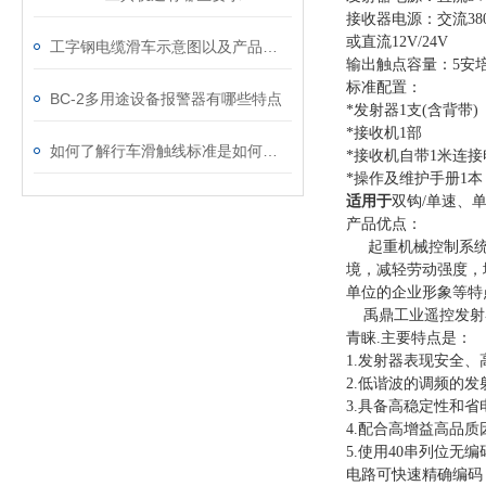
接收器电源：交流380V
或直流12V/24V
工字钢电缆滑车示意图以及产品图片
输出触点容量：5安培
标准配置：
BC-2多用途设备报警器有哪些特点
*发射器1支(含背带)
*接收机1部
如何了解行车滑触线标准是如何界定的
*接收机自带1米连
*操作及维护手册1本
适用于
双钩/单速、
产品优点：
起重机械控制系统
境，减轻劳动强度，
单位的企业形象等
禹鼎工业遥控发射器
青睐.主要特点是：
1.发射器表现安全、
2.低谐波的调频的发
3.具备高稳定性和
4.配合高增益高品
5.使用40串列位
电路可快速精确编码