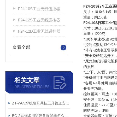
F24-10S行车工业
F24-10S工业无线遥控器
尺寸：18.6x6.1x5.
重量：约255克
F24-12S工业无线遥控器
F24-10S行车工业
尺寸：20x16.2x10.
F24-12D工业无线遥控器
重量：1220克
*10只(单速/双速
*控制点数达13个/2
查看全部
*带有电池电压警示
*安全旋转钥匙开关
*尼龙加织的强化塑
的损坏。
*上/下、东/西、南
*开机健可由电脑设
相关文章
*备用1-4号健可由
RELATED ARTICLES
开关等功能。
控制距离：可达100
安全码：32位元（4
ZT-W65焊机吊具悬挂工具轨道安装附件应用与参数
使用温度：-35℃至+
防护等级：IP65
BC-2系列多用途设备报警器怎么选型
发射器电源：直流3