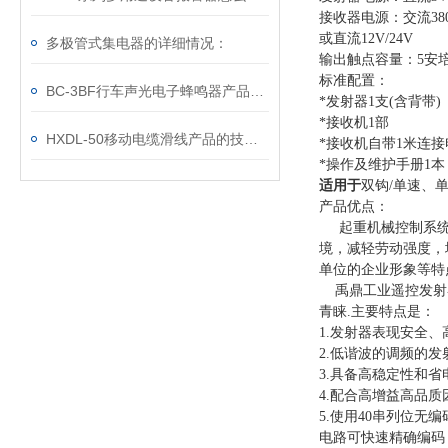
接收器电源：交流380V
或直流12V/24V
多极管式集电器的详细情况：
输出触点容量：5安培
标准配置：
BC-3BF行车声光电子蜂鸣器产品选型表
*发射器1支(含背带)
*接收机1部
HXDL-50移动电缆滑线产品的技术参数
*接收机自带1米连
*操作及维护手册1本
适用于
双钩/单速、
产品优点：
起重机械控制系统
境，减轻劳动强度，
单位的企业形象等
禹鼎工业遥控发射器
青睐.主要特点是：
1.发射器表现安全、
2.低谐波的调频的发
3.具备高稳定性和
4.配合高增益高品
5.使用40串列位
电路可快速精确编码