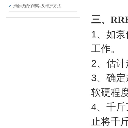
滑触线的保养以及维护方法
三、
RR
1、如泵
工作。
2、估
3、确
软硬程
4、千
止将千