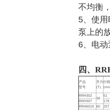
不均衡
5、使
泵上的
6、电
四、
RR
产品
升力
行
型号
(T)
(mm
RRH302
51
30
RRH307
178
RRH6010
60
257