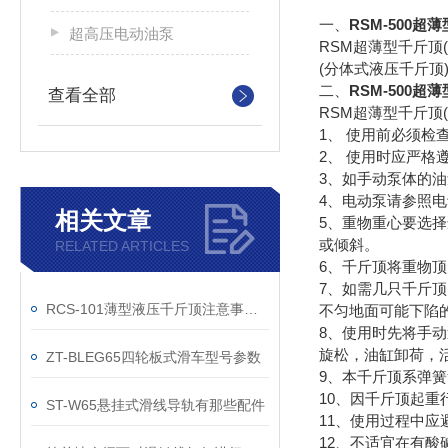
一、
RSM-500超
超高压电动油泵
RSM超薄型千斤
(分体式液压千斤
二、
RSM-500超
查看全部
RSM超薄型千斤顶
1、 使用前必须检
2、 使用时应严
3、如手动泵体的油
4、电动泵请参照
相关文章
5、重物重心要选
或倾斜。
RELATED ARTICLES
6、千斤顶将重物
7、如需几只千斤
RCS-101薄型液压千斤顶注意事项：
不匀地面可能下陷
8、使用时先将手
旋松，油缸卸荷，
ZT-BLEG65四轮板式滑车型号参数
9、本千斤顶系弹
10、因千斤顶起重
ST-W65悬挂式滑线导轨有那些配件
11、使用过程中
12、不适宜在有