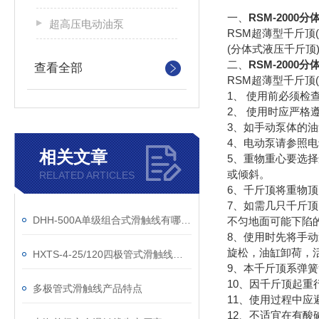
一、
RSM-2000
分
超高压电动油泵
RSM超薄型千斤
(分体式液压千斤
二、
RSM-2000
分
查看全部
RSM超薄型千斤顶
1、 使用前必须检
2、 使用时应严
3、如手动泵体的油
4、电动泵请参照
相关文章
5、重物重心要选
或倾斜。
RELATED ARTICLES
6、千斤顶将重物
7、如需几只千斤
DHH-500A单级组合式滑触线有哪些配件组成
不匀地面可能下陷
8、使用时先将手
旋松，油缸卸荷，
HXTS-4-25/120四极管式滑触线产品工作原理、特点和用途
9、本千斤顶系弹
10、因千斤顶起重
多极管式滑触线产品特点
11、使用过程中
12、不适宜在有