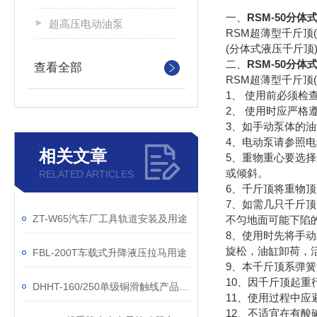
一、
RSM-50
分体
超高压电动油泵
RSM超薄型千斤
(分体式液压千斤
二、
RSM-50
分体
查看全部
RSM超薄型千斤顶
1、 使用前必须检
2、 使用时应严
3、如手动泵体的油
4、电动泵请参照
相关文章
5、重物重心要选
或倾斜。
RELATED ARTICLES
6、千斤顶将重物
7、如需几只千斤
ZT-W65汽车厂工具轨道安装及用途
不匀地面可能下陷
8、使用时先将手
旋松，油缸卸荷，
FBL-200T车载式升降液压拉马用途
9、本千斤顶系弹
10、因千斤顶起重
DHHT-160/250单级铜滑触线产品型号、规格
11、使用过程中
12、不适宜在有