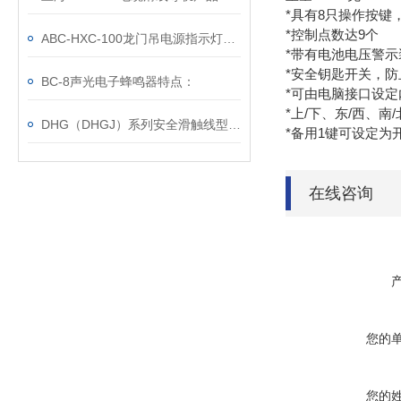
*具有8只操作按键
*控制点数达9个
ABC-HXC-100龙门吊电源指示灯特点
*带有电池电压警
*安全钥匙开关，
BC-8声光电子蜂鸣器特点：
*可由电脑接口设
*上/下、东/西、
DHG（DHGJ）系列安全滑触线型号与基本数据
*备用1键可设定为
在线咨询
您的
您的