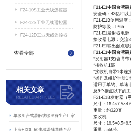
F21-E1中国台湾
F24-10S工业无线遥控器
安全码：43亿种以
F21-E1B使用温度
F24-12S工业无线遥控器
防护等级：IP65
F21-E1发射器电
F24-12D工业无线遥控器
接收器电源：交流380
F21-E1输出触点
F21-E1中国台湾
查看全部
*发射器1支(含背带
*接收机1部
*接收机自带1米连
*操作及维护手册1
适用于单钩、单速
相关文章
及9个接点以下的
RELATED ARTICLES
F21-E1B发射器
尺寸：16.4×7.5×4
重量：约320克
单级组合式滑触线哪里有生产厂家
接收机
尺寸：18.5×8.5×8
重量：550克
上海HXDL-50电缆滑线导轨产品概述