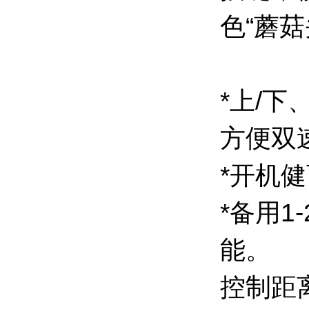
色“蘑
*上/
方便双
*开机
*备用
能。
控制距