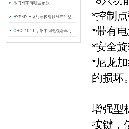
*8只
吊门滑车有哪些参数
*控制点
HXPNR-H系列单极滑触线产品型号、规格
*带有
GHC-Ⅰ10#工字钢中间电缆滑车订货参数
*安全
*尼龙
的损坏
增强型
按键，