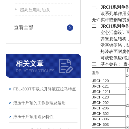
一、
JRCH系列单
超高压电动油泵
该系列单作用空心
允许实杆或钢绳贯
二、
JRCH系列单
查看全部
空心活塞设计可
弹簧复位结构，
活塞镀硬铬，防
烤漆表面耐腐蚀
可成套供应(包括
相关文章
三、
基本参数： 
RELATED ARTICLES
型号
t
JRCH-120
JRCH-121
FBL-300T车载式升降液压拉马特点
1
JRCH-1211
JRCH-123
液压千斤顶的工作原理及运用
JRCH-202
2
JRCH-206
JRCH-302
液压千斤顶用途及特性
3
JRCH-306
JRCH-603
6