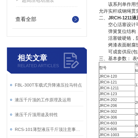
超高压电动油泵
该系列单作用空心
允许实杆或钢绳贯
二、
JRCH-121
查看全部
空心活塞设计可
弹簧复位结构，
活塞镀硬铬，防
烤漆表面耐腐蚀
可成套供应(包括
相关文章
三、
基本参数： 
RELATED ARTICLES
型号
t
JRCH-120
JRCH-121
FBL-300T车载式升降液压拉马特点
1
JRCH-1211
JRCH-123
液压千斤顶的工作原理及运用
JRCH-202
2
JRCH-206
JRCH-302
液压千斤顶用途及特性
3
JRCH-306
JRCH-603
6
RCS-101薄型液压千斤顶注意事项：
JRCH-606
JRCH-1003
1