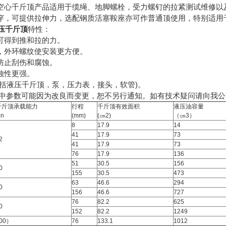
千斤顶产品适用于缆绳、地脚螺栓，受力螺钉的拉紧测试维修以及
穿，可提供拉伸力，选配钢质活塞鞍座亦可作普通顶使用，特别适用
1液压千斤顶
特性：
得到推和拉的力。
外环螺纹使安装更方便。
止刮伤和腐蚀。
性更强。
液压千斤顶，泵，压力表，接头，软管)。
表中参数可能因为改良而变更，恕不另行通知。如有技术疑问请向我
千斤顶承载能力
行程
千斤顶有效面积
液压油容量
on
(mm)
(㎝2)
（㎝3）
8
17.9
14
41
17.9
73
2
41
17.9
73
76
17.9
136
51
30.5
156
0
155
30.5
473
63
46.6
294
0
156
46.6
727
76
82.2
625
0
152
82.2
1249
00）
76
133.1
1012