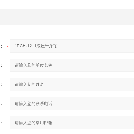
：
：
：
：
：