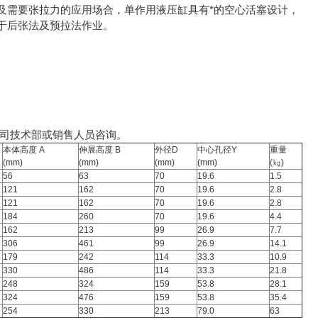
需要张拉力的应用场合，单作用液压缸具有*的空心活塞设计，
于后张法及预拉法作业。
公司技术部或销售人员咨询。
本体高度 A
伸展高度 B
外径D
中心孔径Y
重量
(mm)
(mm)
(mm)
(mm)
(㎏)
56
63
70
19.6
1.5
121
162
70
19.6
2.8
121
162
70
19.6
2.8
184
260
70
19.6
4.4
162
213
99
26.9
7.7
306
461
99
26.9
14.1
179
242
114
33.3
10.9
330
486
114
33.3
21.8
248
324
159
53.8
28.1
324
476
159
53.8
35.4
254
330
213
79.0
63