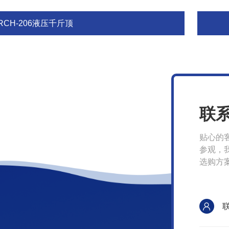
RCH-206液压千斤顶
联
贴心的
参观，
选购方