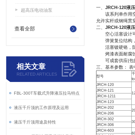
一、
JRCH-120
超高压电动油泵
该系列单作用空心
允许实杆或钢绳贯
二、
JRCH-120
查看全部
空心活塞设计可
弹簧复位结构，
活塞镀硬铬，防
烤漆表面耐腐蚀
可成套供应(包括
相关文章
三、
基本参数： 
RELATED ARTICLES
型号
t
JRCH-120
JRCH-121
FBL-300T车载式升降液压拉马特点
1
JRCH-1211
JRCH-123
液压千斤顶的工作原理及运用
JRCH-202
2
JRCH-206
JRCH-302
液压千斤顶用途及特性
3
JRCH-306
JRCH-603
6